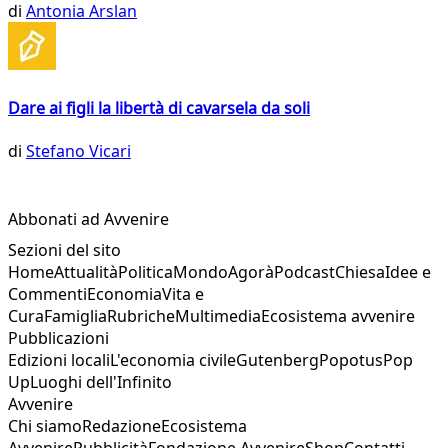
di
Antonia Arslan
Dare ai figli la libertà di cavarsela da soli
di
Stefano Vicari
Abbonati ad Avvenire
Sezioni del sito
Home
Attualità
Politica
Mondo
Agorà
Podcast
Chiesa
Idee e
Commenti
Economia
Vita e
Cura
Famiglia
Rubriche
Multimedia
Ecosistema avvenire
Pubblicazioni
Edizioni locali
L'economia civile
Gutenberg
Popotus
Pop
Up
Luoghi dell'Infinito
Avvenire
Chi siamo
Redazione
Ecosistema
Avvenire
Pubblicità
Fondazione Avvenire
Shop
Contatti