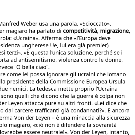
Manfred Weber usa una parola. «Scioccato».
ier magiaro ha parlato di
competitività, migrazione,
arola: «Ucraina». Afferma che «l’Europa deve
esidenza ungherese Ue, lui era già premier).
 terzi». «È questa l’unica soluzione, perché se i
«porta ad antisemitismo, violenza contro le donne,
vece “O bella ciao”.
re come lei possa ignorare gli ucraini che lottano
ella presidente della Commissione Europea Ursula
 due nemici. La tedesca mette proprio l’Ucraina
i sono quelli che dicono che la guerra è colpa non
er Leyen attacca pure su altri fronti. «Lei dice che
o dal carcere trafficanti già condannati?». E ancora
afferma Von der Leyen – è una minaccia alla sicurezza
suolo magiaro, «ciò non è difendere la sovranità
 dovrebbe essere neutrale!». Von der Leyen, intanto,