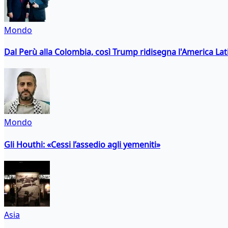
Mondo
Dal Perù alla Colombia, così Trump ridisegna l'America Lat
Mondo
Gli Houthi: «Cessi l’assedio agli yemeniti»
Asia