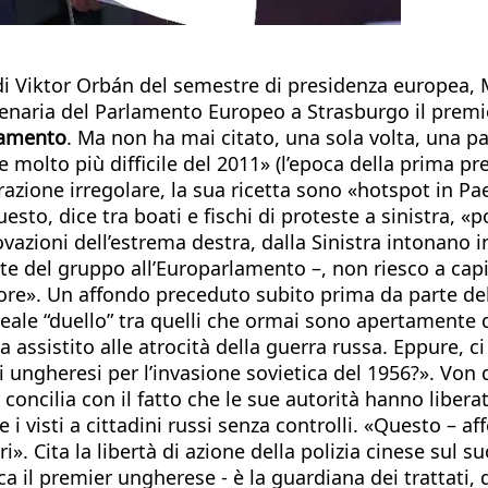
i Viktor Orbán del semestre di presidenza europea, 
plenaria del Parlamento Europeo a Strasburgo il prem
gamento
. Ma non ha mai citato, una sola volta, una p
molto più difficile del 2011» (l’epoca della prima pr
ione irregolare, la sua ricetta sono «hotspot in Paesi
esto, dice tra boati e fischi di proteste a sinistra, 
azioni dell’estrema destra, dalla Sinistra intonano in
te del gruppo all’Europarlamento –, non riesco a capi
ssore». Un affondo preceduto subito prima da parte d
lateale “duello” tra quelli che ormai sono apertamente
assistito alle atrocità della guerra russa. Eppure, c
i ungheresi per l’invasione sovietica del 1956?». Von d
oncilia con il fatto che le sue autorità hanno liberat
e i visti a cittadini russi senza controlli. «Questo – 
i». Cita la libertà di azione della polizia cinese sul 
ca il premier ungherese - è la guardiana dei trattati,