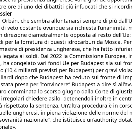
tre ore di uno dei dibattiti più infuocati che si ricord
ssier
or Orbán, che sembra allontanarsi sempre di più dall’U
di veto costante ovunque sia richiesta l’unanimità, ma
 in direzione diametralmente opposta al resto dell’Ue:
i per la fornitura di questi idrocarburi da Mosca. Per
mestre di presidenza ungherese, che ha fatto infuriare 
a legata ai soldi. Dal 2022 la Commissione Europea, 
o, ha congelato vari fondi Ue per Budapest sia sul front
io (10,4 miliardi previsti per Budapest) per gravi viola
iardi dopo che Budapest ha ceduto sul fronte di impo
tata presa per “convincere” Budapest a dire sì all’avv
ro comminata lo scorso giugno dalla Corte di giustizi
rregolari chiedere asilo, detenendoli inoltre in centr
 rispettato la sentenza. Un’altra procedura è in cors
a quelle ungheresi, in piena violazione delle norme de
sovranità nazionale”, che istituisce un’authority dotat
onale».