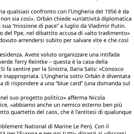
 ma qualsiasi confronto con l’Ungheria del 1956 è da
non sia così». Orbán chiede «un’attività diplomatica
a sua “missione di pace” a luglio da Vladimir Putin.
del Ppe, nel dibattito accusa di «alto tradimento»
dovuto arrendersi subito per salvare vite e che così
residenza. Avete voluto organizzare una intifada
erde Terry Reintke – questa è la casa della
i fa sentire per la Sinistra, Ilaria Salis: «Conosco
nte inappropriata. L'Ungheria sotto Orbán è diventata
uta di rispondere a una “blue card” (una domanda sul
 nel suo progetto politico» afferma Nicola
, dice, «abbiamo anche un nemico esterno ben più
etto quartetto del caos, che è l’antitesi di qualunque
emblement National di Marine Le Pen). Con il
per l'Europa e per noi tutti» dinanzi ai «discorsi