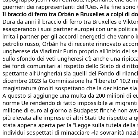
guerrieri dei rappresentanti dell’Ue». Alla fine sono 
Il braccio di ferro tra Orbàn e Bruxelles a colpi di do
Dura da anni il braccio di ferro tra Bruxelles e Vikt
esasperando i suoi partner europei con una politica 
irrita i partner per gli accordi energetici che vanno
petrolio russo, Orbán ha di recente rinnovato accord
ungherese da Vladimir Putin proprio all’inizio del se
Sullo sfondo dei veti ungheresi c’è anche una ripicc
dei fondi comunitari al rispetto dello Stato di diritt
spettante all’Ungheria) sia quelli del Fondo di rilanc
dicembre 2023 la Commissione ha “liberato” 10,2 mil
magistratura (molti sospettano che la decisione sia s
A questo si aggiunge una multa da 200 milioni di eu
norme Ue rendendo di fatto impossibile ai migranti i
milione di euro al giorno a Budapest finché non avrà
più elevata alle imprese di altri Stati Ue rispetto 
stata appena aperta per la “Legge sulla tutela della 
individui sospettati di minacciare «la sovranità nazi