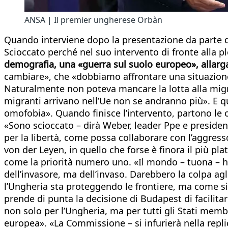
ANSA | Il premier ungherese Orbàn
Quando interviene dopo la presentazione da parte d
Scioccato perché nel suo intervento di fronte alla 
demografia, una «guerra sul suolo europeo», allar
cambiare», che «dobbiamo affrontare una situazione 
Naturalmente non poteva mancare la lotta alla migraz
migranti arrivano nell’Ue non se andranno più». E qu
omofobia». Quando finisce l’intervento, partono le ov
«Sono scioccato – dirà Weber, leader Ppe e presiden
per la libertà, come possa collaborare con l’aggre
von der Leyen, in quello che forse è finora il più p
come la priorità numero uno. «Il mondo – tuona – ha 
dell’invasore, ma dell’invaso. Darebbero la colpa agl
l’Ungheria sta proteggendo le frontiere, ma come si c
prende di punta la decisione di Budapest di facilitar
non solo per l’Ungheria, ma per tutti gli Stati membr
europea». «La Commissione – si infurierà nella repli