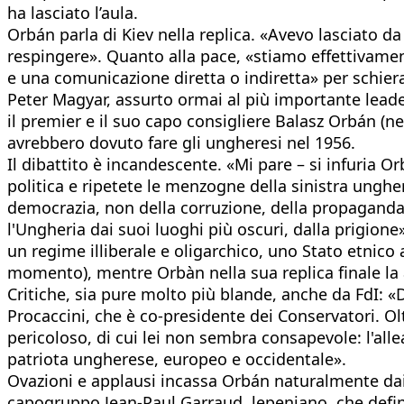
ha lasciato l’aula.
Orbán parla di Kiev nella replica. «Avevo lasciato d
respingere». Quanto alla pace, «stiamo effettivamen
e una comunicazione diretta o indiretta» per schierars
Peter Magyar, assurto ormai al più importante lead
il premier e il suo capo consigliere Balasz Orbán (n
avrebbero dovuto fare gli ungheresi nel 1956.
Il dibattito è incandescente. «Mi pare – si infuria 
politica e ripetete le menzogne della sinistra unghe
democrazia, non della corruzione, della propaganda, de
l'Ungheria dai suoi luoghi più oscuri, dalla prigion
un regime illiberale e oligarchico, uno Stato etnico
momento), mentre Orbàn nella sua replica finale la a
Critiche, sia pure molto più blande, anche da FdI: 
Procaccini, che è co-presidente dei Conservatori. O
pericoloso, di cui lei non sembra consapevole: l'alle
patriota ungherese, europeo e occidentale».
Ovazioni e applausi incassa Orbán naturalmente dai P
capogruppo Jean-Paul Garraud, lepeniano, che defini