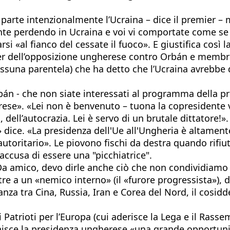
a parte intenzionalmente l’Ucraina – dice il premier –
te perdendo in Ucraina e voi vi comportate come se 
i «al fianco del cessate il fuoco». E giustifica così l
er dell’opposizione ungherese contro Orbán e membro 
essuna parentela) che ha detto che l’Ucraina avrebbe 
Orbán - che non siate interessati al programma della p
rese». «Lei non è benvenuto – tuona la copresidente v
ll’autocrazia. Lei è servo di un brutale dittatore!». S
e» dice. «La presidenza dell'Ue all'Ungheria è altame
 autoritario». Le piovono fischi da destra quando rifi
ccusa di essere una "picchiatrice".
«Da amico, devo dirle anche ciò che non condividiamo
ltre a un «nemico interno» (il «furore progressista»)
anza tra Cina, Russia, Iran e Corea del Nord, il cosidd
atrioti per l’Europa (cui aderisce la Lega e il Rass
sce la presidenza ungherese «una grande opportunità 