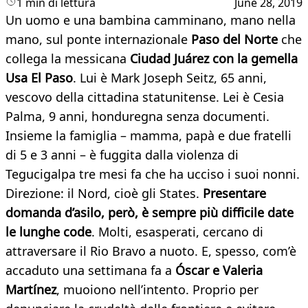
1 min di lettura
June 28, 2019
Un uomo e una bambina camminano, mano nella
mano, sul ponte internazionale
Paso del Norte
che
collega la messicana
Ciudad Juárez con la gemella
Usa El Paso
. Lui è Mark Joseph Seitz, 65 anni,
vescovo della cittadina statunitense. Lei è Cesia
Palma, 9 anni, honduregna senza documenti.
Insieme la famiglia – mamma, papà e due fratelli
di 5 e 3 anni – è fuggita dalla violenza di
Tegucigalpa tre mesi fa che ha ucciso i suoi nonni.
Direzione: il Nord, cioè gli States.
Presentare
domanda d’asilo, però, è sempre più difficile date
le lunghe code
. Molti, esasperati, cercano di
attraversare il Rio Bravo a nuoto. E, spesso, com’è
accaduto una settimana fa a
Óscar e Valeria
Martínez
, muoiono nell’intento. Proprio per