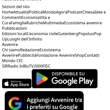
Sezioni del sito
Home
Attualità
Politica
Mondo
Agorà
Podcast
Chiesa
Idee e
Commenti
Economia
Vita e
Cura
Famiglia
Rubriche
Multimedia
Ecosistema avvenire
Pubblicazioni
Edizioni locali
L'economia civile
Gutenberg
Popotus
Pop
Up
Luoghi dell'Infinito
Avvenire
Chi siamo
Redazione
Ecosistema
Avvenire
Pubblicità
Fondazione Avvenire
Shop
Contatti
Mondo CEI
SIR
Radio InBlu
TV2000
FISC