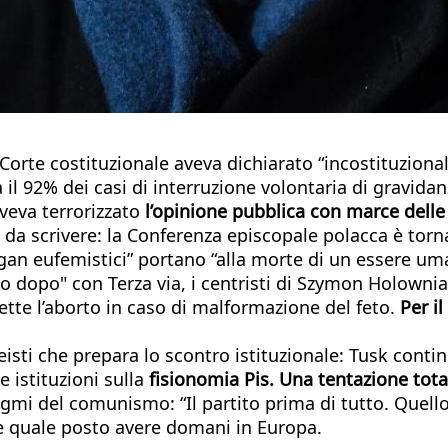
Corte costituzionale aveva dichiarato “incostituzional
l 92% dei casi di interruzione volontaria di gravidanza
veva terrorizzato
l’opinione pubblica con marce dell
da scrivere: la Conferenza episcopale polacca è torna
gan eufemistici” portano “alla morte di un essere uma
rno dopo" con Terza via, i centristi di Szymon Holown
ette l’aborto in caso di malformazione del feto.
Per il
eisti che prepara lo scontro istituzionale: Tusk continu
 istituzioni sulla
fisionomia Pis. Una tentazione total
dogmi del comunismo: “Il partito prima di tutto. Quell
e quale posto avere domani in Europa.