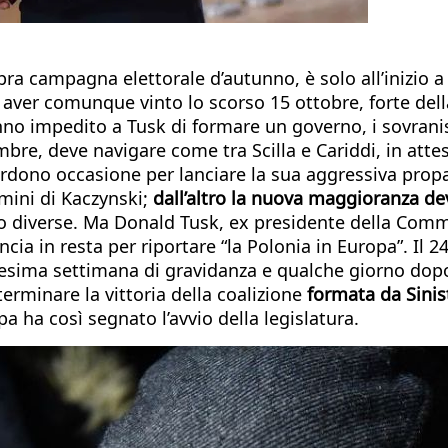
pra campagna elettorale d’autunno, è solo all’inizio a 
 aver comunque vinto lo scorso 15 ottobre, forte dell
o impedito a Tusk di formare un governo, i sovranis
mbre, deve navigare come tra Scilla e Cariddi, in attes
erdono occasione per lanciare la sua aggressiva prop
mini di Kaczynski;
dall’altro la nuova maggioranza dev
 poco diverse. Ma Donald Tusk, ex presidente della C
ncia in resta per riportare “la Polonia in Europa”. Il
12esima settimana di gravidanza e qualche giorno dopo
terminare la vittoria della coalizione
formata da Sinist
pa ha così segnato l’avvio della legislatura.