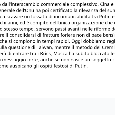
 dall’interscambio commerciale complessivo, Cina e In
nerale dell’Onu ha poi certificato la rilevanza del sum
 scavare un fossato di incomunicabilità tra Putin e tu
chi anni, ed è compito dell’unica organizzazione che
o stesso tempo, servono passi avanti nelle riforme del
re il consolidarsi di fratture foriere non di pace bensì 
e si compiono in tempi rapidi. Oggi dobbiamo regis
ulla questione di Taiwan, mentre il metodo del Creml
rà di entrare tra i Brics, Mosca ha subito bloccato l
n messaggio forte, anche se non nasce un soggetto coe
me auspicano gli ospiti festosi di Putin.