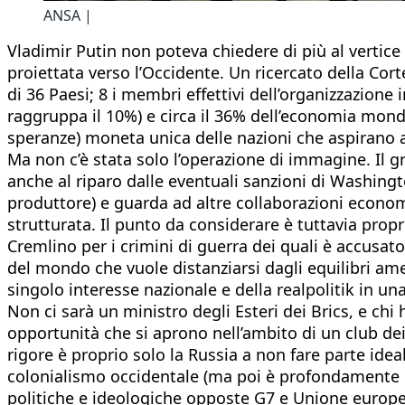
ANSA |
Vladimir Putin non poteva chiedere di più al vertice
proiettata verso l’Occidente. Un ricercato della Cor
di 36 Paesi; 8 i membri effettivi dell’organizzazione
raggruppa il 10%) e circa il 36% dell’economia mondi
speranze) moneta unica delle nazioni che aspirano a
Ma non c’è stata solo l’operazione di immagine. Il 
anche al riparo dalle eventuali sanzioni di Washingt
produttore) e guarda ad altre collaborazioni economi
strutturata. Il punto da considerare è tuttavia propr
Cremlino per i crimini di guerra dei quali è accusato
del mondo che vuole distanziarsi dagli equilibri ame
singolo interesse nazionale e della realpolitik in u
Non ci sarà un ministro degli Esteri dei Brics, e chi
opportunità che si aprono nell’ambito di un club dei
rigore è proprio solo la Russia a non fare parte idea
colonialismo occidentale (ma poi è profondamente e
politiche e ideologiche opposte G7 e Unione europea d