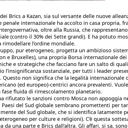
 dei Brics a Kazan, sia sul versante delle nuove allea
te penale internazionale ha accolto in casa propria, 
 intergovernativa, oltre alla Russia, che rappresentano
ale (contro il 30% dei Sette grandi). E ha potuto mos
 rimodellare l’ordine mondiale.
gruppo, pur eterogeneo, progetta un ambizioso sistem
on e Bruxelles), una propria Borsa internazionale dei
che e strategiche che facciano fare un salto di quali
io l’insignificanza sostanziale, per tutti i leader pre
. Questo non significa che la legalità internazionale o
ricano (ed europeo)-centrici ancora prevalenti. Vuole
na fase fluida di rimescolamento planetario.
 ha rifiutato le sanzioni contro Mosca non appoggia ne
 Paesi del Sud globale sembrano promettenti per tant
lmente del Sud globale, che si identifica latamente p
terogeneo per culture e religioni). C’è questa sott
a una parte e Brics dall’altra. Gli affari, si sa, sono