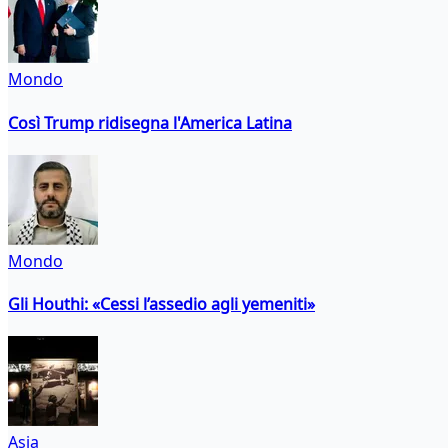
Mondo
Così Trump ridisegna l'America Latina
Mondo
Gli Houthi: «Cessi l’assedio agli yemeniti»
Asia