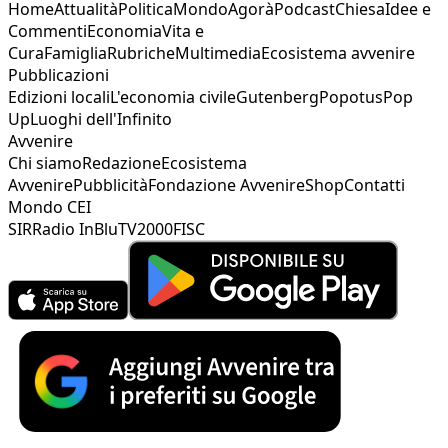
Home
Attualità
Politica
Mondo
Agorà
Podcast
Chiesa
Idee e
Commenti
Economia
Vita e
Cura
Famiglia
Rubriche
Multimedia
Ecosistema avvenire
Pubblicazioni
Edizioni locali
L'economia civile
Gutenberg
Popotus
Pop
Up
Luoghi dell'Infinito
Avvenire
Chi siamo
Redazione
Ecosistema
Avvenire
Pubblicità
Fondazione Avvenire
Shop
Contatti
Mondo CEI
SIR
Radio InBlu
TV2000
FISC