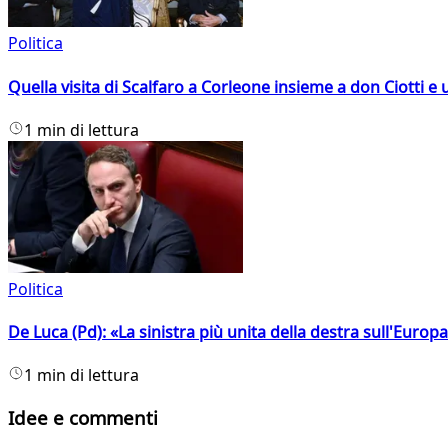
Politica
Quella visita di Scalfaro a Corleone insieme a don Ciotti e u
1 min di lettura
Politica
De Luca (Pd): «La sinistra più unita della destra sull'Europ
1 min di lettura
Idee e commenti