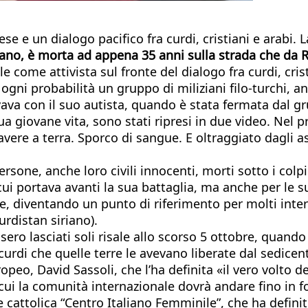
 e un dialogo pacifico fra curdi, cristiani e arabi. L
riano, è morta ad appena 35 anni sulla strada che da 
le come attivista sul fronte del dialogo fra curdi, cri
 ogni probabilità un gruppo di miliziani filo-turchi,
ava con il suo autista, quando è stata fermata dal grup
 sua giovane vita, sono stati ripresi in due video. Ne
vere a terra. Sporco di sangue. E oltraggiato dagli as
rsone, anche loro civili innocenti, morti sotto i colpi
i portava avanti la sua battaglia, ma anche per le sue
, diventando un punto di riferimento per molti interl
urdistan siriano).
ssero lasciati soli risale allo scorso 5 ottobre, quan
i curdi che quelle terre le avevano liberate dal sedice
, David Sassoli, che l’ha definita «il vero volto del
 cui la comunità internazionale dovrà andare fino in
e cattolica “Centro Italiano Femminile”, che ha defini