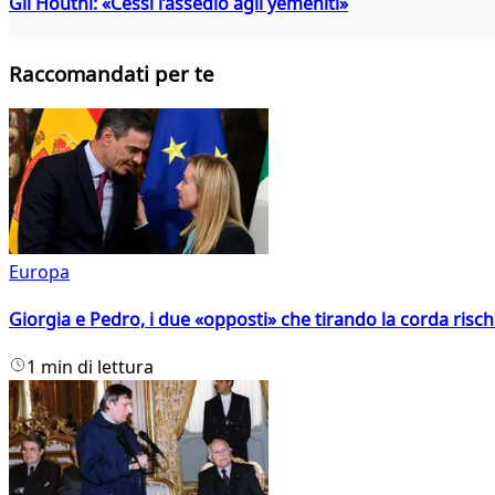
Gli Houthi: «Cessi l’assedio agli yemeniti»
Raccomandati per te
Europa
Giorgia e Pedro, i due «opposti» che tirando la corda risc
1 min di lettura