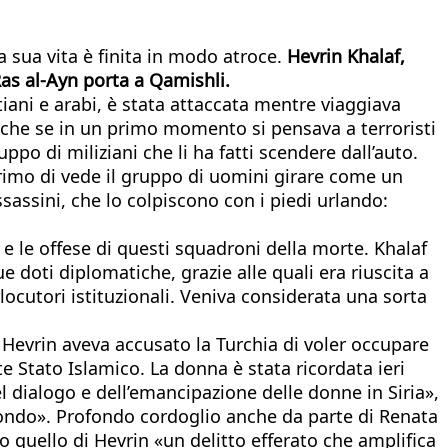
a sua vita è finita in modo atroce.
Hevrin Khalaf,
Ras al-Ayn porta a Qamishli.
stiani e arabi, è stata attaccata mentre viaggiava
 anche se in un primo momento si pensava a terroristi
po di miliziani che li ha fatti scendere dall’auto.
l primo di vede il gruppo di uomini girare come un
sassini, che lo colpiscono con i piedi urlando:
 e le offese di questi squadroni della morte. Khalaf
 doti diplomatiche, grazie alle quali era riuscita a
ocutori istituzionali. Veniva considerata una sorta
do Hevrin aveva accusato la Turchia di voler occupare
nte Stato Islamico. La donna è stata ricordata ieri
 dialogo e dell’emancipazione delle donne in Siria»,
 fondo». Profondo cordoglio anche da parte di Renata
to quello di Hevrin «un delitto efferato che amplifica