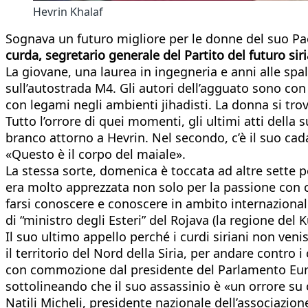
Hevrin Khalaf
Sognava un futuro migliore per le donne del suo Paese
curda, segretario generale del Partito del futuro si
La giovane, una laurea in ingegneria e anni alle spal
sull’autostrada M4. Gli autori dell’agguato sono con
con legami negli ambienti jihadisti. La donna si trov
Tutto l’orrore di quei momenti, gli ultimi atti della
branco attorno a Hevrin. Nel secondo, c’è il suo cada
«Questo è il corpo del maiale».
La stessa sorte, domenica è toccata ad altre sette pe
era molto apprezzata non solo per la passione con cu
farsi conoscere e conoscere in ambito internazionale
di “ministro degli Esteri” del Rojava (la regione del K
Il suo ultimo appello perché i curdi siriani non veni
il territorio del Nord della Siria, per andare contro 
con commozione dal presidente del Parlamento Europeo
sottolineando che il suo assassinio è «un orrore su
Natili Micheli, presidente nazionale dell’associazion