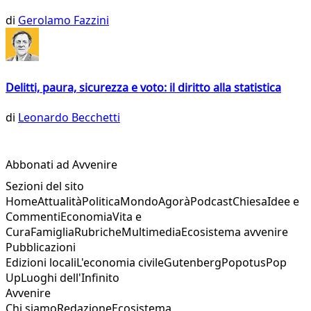
di
Gerolamo Fazzini
Delitti, paura, sicurezza e voto: il diritto alla statistica
di
Leonardo Becchetti
Abbonati ad Avvenire
Sezioni del sito
Home
Attualità
Politica
Mondo
Agorà
Podcast
Chiesa
Idee e
Commenti
Economia
Vita e
Cura
Famiglia
Rubriche
Multimedia
Ecosistema avvenire
Pubblicazioni
Edizioni locali
L'economia civile
Gutenberg
Popotus
Pop
Up
Luoghi dell'Infinito
Avvenire
Chi siamo
Redazione
Ecosistema