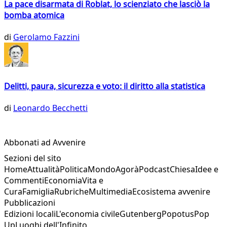
La pace disarmata di Roblat, lo scienziato che lasciò la
bomba atomica
di
Gerolamo Fazzini
Delitti, paura, sicurezza e voto: il diritto alla statistica
di
Leonardo Becchetti
Abbonati ad Avvenire
Sezioni del sito
Home
Attualità
Politica
Mondo
Agorà
Podcast
Chiesa
Idee e
Commenti
Economia
Vita e
Cura
Famiglia
Rubriche
Multimedia
Ecosistema avvenire
Pubblicazioni
Edizioni locali
L'economia civile
Gutenberg
Popotus
Pop
Up
Luoghi dell'Infinito