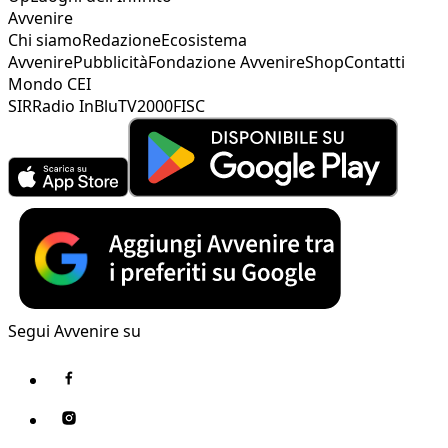
Avvenire
Chi siamo
Redazione
Ecosistema
Avvenire
Pubblicità
Fondazione Avvenire
Shop
Contatti
Mondo CEI
SIR
Radio InBlu
TV2000
FISC
Segui Avvenire su