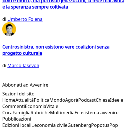
«Dio è morto, ma poi risorge»: Guccini, la fede mai avuta
e la speranza sempre coltivata
di
Umberto Folena
Centrosinistra, non esistono vere coalizioni senza
progetto culturale
di
Marco Iasevoli
Abbonati ad Avvenire
Sezioni del sito
Home
Attualità
Politica
Mondo
Agorà
Podcast
Chiesa
Idee e
Commenti
Economia
Vita e
Cura
Famiglia
Rubriche
Multimedia
Ecosistema avvenire
Pubblicazioni
Edizioni locali
L'economia civile
Gutenberg
Popotus
Pop