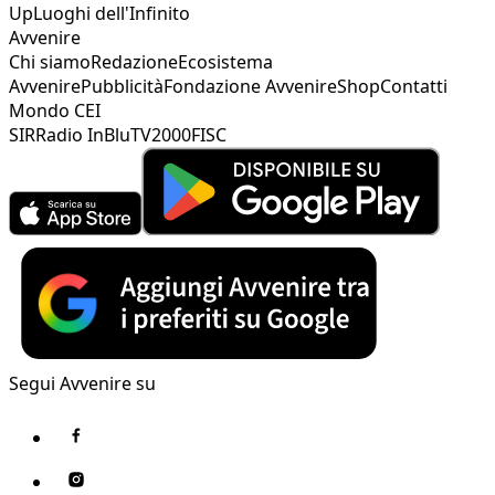
Up
Luoghi dell'Infinito
Avvenire
Chi siamo
Redazione
Ecosistema
Avvenire
Pubblicità
Fondazione Avvenire
Shop
Contatti
Mondo CEI
SIR
Radio InBlu
TV2000
FISC
Segui Avvenire su