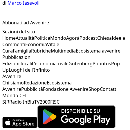
di
Marco Iasevoli
Abbonati ad Avvenire
Sezioni del sito
Home
Attualità
Politica
Mondo
Agorà
Podcast
Chiesa
Idee e
Commenti
Economia
Vita e
Cura
Famiglia
Rubriche
Multimedia
Ecosistema avvenire
Pubblicazioni
Edizioni locali
L'economia civile
Gutenberg
Popotus
Pop
Up
Luoghi dell'Infinito
Avvenire
Chi siamo
Redazione
Ecosistema
Avvenire
Pubblicità
Fondazione Avvenire
Shop
Contatti
Mondo CEI
SIR
Radio InBlu
TV2000
FISC