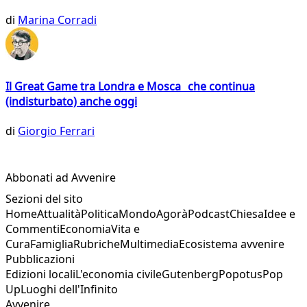
di
Marina Corradi
Il Great Game tra Londra e Mosca che continua
(indisturbato) anche oggi
di
Giorgio Ferrari
Abbonati ad Avvenire
Sezioni del sito
Home
Attualità
Politica
Mondo
Agorà
Podcast
Chiesa
Idee e
Commenti
Economia
Vita e
Cura
Famiglia
Rubriche
Multimedia
Ecosistema avvenire
Pubblicazioni
Edizioni locali
L'economia civile
Gutenberg
Popotus
Pop
Up
Luoghi dell'Infinito
Avvenire