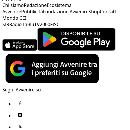
Chi siamo
Redazione
Ecosistema
Avvenire
Pubblicità
Fondazione Avvenire
Shop
Contatti
Mondo CEI
SIR
Radio InBlu
TV2000
FISC
Segui Avvenire su