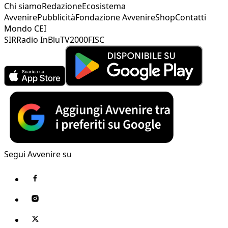
Chi siamo
Redazione
Ecosistema
Avvenire
Pubblicità
Fondazione Avvenire
Shop
Contatti
Mondo CEI
SIR
Radio InBlu
TV2000
FISC
Segui Avvenire su