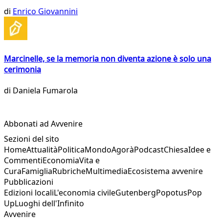
di
Enrico Giovannini
Marcinelle, se la memoria non diventa azione è solo una
cerimonia
di
Daniela Fumarola
Abbonati ad Avvenire
Sezioni del sito
Home
Attualità
Politica
Mondo
Agorà
Podcast
Chiesa
Idee e
Commenti
Economia
Vita e
Cura
Famiglia
Rubriche
Multimedia
Ecosistema avvenire
Pubblicazioni
Edizioni locali
L'economia civile
Gutenberg
Popotus
Pop
Up
Luoghi dell'Infinito
Avvenire