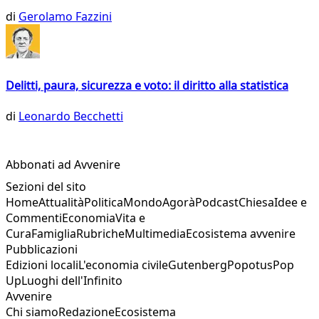
di
Gerolamo Fazzini
Delitti, paura, sicurezza e voto: il diritto alla statistica
di
Leonardo Becchetti
Abbonati ad Avvenire
Sezioni del sito
Home
Attualità
Politica
Mondo
Agorà
Podcast
Chiesa
Idee e
Commenti
Economia
Vita e
Cura
Famiglia
Rubriche
Multimedia
Ecosistema avvenire
Pubblicazioni
Edizioni locali
L'economia civile
Gutenberg
Popotus
Pop
Up
Luoghi dell'Infinito
Avvenire
Chi siamo
Redazione
Ecosistema