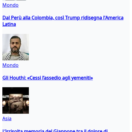
Mondo
Dal Perù alla Colombia, così Trump ridisegna l'America
Latina
Mondo
Gli Houthi: «Cessi l’assedio agli yemeniti»
Asia
L’irrisolta memoria del Giappone tra il dolore di