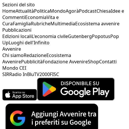
Sezioni del sito
Home
Attualità
Politica
Mondo
Agorà
Podcast
Chiesa
Idee e
Commenti
Economia
Vita e
Cura
Famiglia
Rubriche
Multimedia
Ecosistema avvenire
Pubblicazioni
Edizioni locali
L'economia civile
Gutenberg
Popotus
Pop
Up
Luoghi dell'Infinito
Avvenire
Chi siamo
Redazione
Ecosistema
Avvenire
Pubblicità
Fondazione Avvenire
Shop
Contatti
Mondo CEI
SIR
Radio InBlu
TV2000
FISC