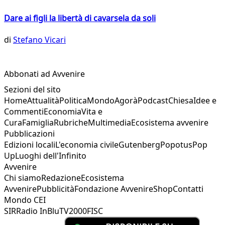
Dare ai figli la libertà di cavarsela da soli
di
Stefano Vicari
Abbonati ad Avvenire
Sezioni del sito
Home
Attualità
Politica
Mondo
Agorà
Podcast
Chiesa
Idee e
Commenti
Economia
Vita e
Cura
Famiglia
Rubriche
Multimedia
Ecosistema avvenire
Pubblicazioni
Edizioni locali
L'economia civile
Gutenberg
Popotus
Pop
Up
Luoghi dell'Infinito
Avvenire
Chi siamo
Redazione
Ecosistema
Avvenire
Pubblicità
Fondazione Avvenire
Shop
Contatti
Mondo CEI
SIR
Radio InBlu
TV2000
FISC