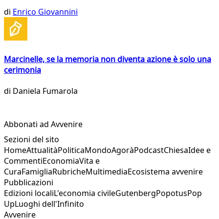
di
Enrico Giovannini
Marcinelle, se la memoria non diventa azione è solo una
cerimonia
di
Daniela Fumarola
Abbonati ad Avvenire
Sezioni del sito
Home
Attualità
Politica
Mondo
Agorà
Podcast
Chiesa
Idee e
Commenti
Economia
Vita e
Cura
Famiglia
Rubriche
Multimedia
Ecosistema avvenire
Pubblicazioni
Edizioni locali
L'economia civile
Gutenberg
Popotus
Pop
Up
Luoghi dell'Infinito
Avvenire