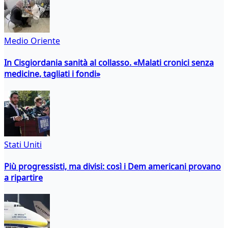
Medio Oriente
In Cisgiordania sanità al collasso. «Malati cronici senza
medicine, tagliati i fondi»
Stati Uniti
Più progressisti, ma divisi: così i Dem americani provano
a ripartire