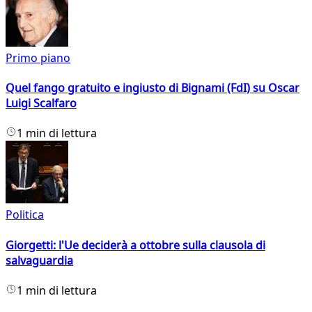
Primo piano
Quel fango gratuito e ingiusto di Bignami (FdI) su Oscar
Luigi Scalfaro
1 min di lettura
Politica
Giorgetti: l'Ue deciderà a ottobre sulla clausola di
salvaguardia
1 min di lettura