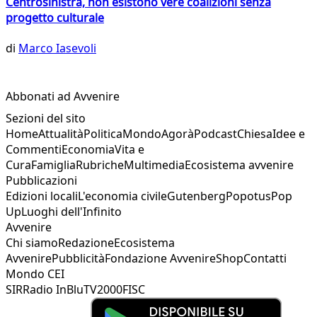
Centrosinistra, non esistono vere coalizioni senza
progetto culturale
di
Marco Iasevoli
Abbonati ad Avvenire
Sezioni del sito
Home
Attualità
Politica
Mondo
Agorà
Podcast
Chiesa
Idee e
Commenti
Economia
Vita e
Cura
Famiglia
Rubriche
Multimedia
Ecosistema avvenire
Pubblicazioni
Edizioni locali
L'economia civile
Gutenberg
Popotus
Pop
Up
Luoghi dell'Infinito
Avvenire
Chi siamo
Redazione
Ecosistema
Avvenire
Pubblicità
Fondazione Avvenire
Shop
Contatti
Mondo CEI
SIR
Radio InBlu
TV2000
FISC