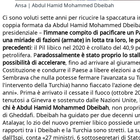
Ansa | Abdul Hamid Mohammed Dbeibah
Ci sono voluti sette anni per ricucire la spaccatura i
coppia formata da Abdul Hamid Mohammed Dbeibah e
presidenziale –
l’immane compito di pacificare un Pa
una miriade di fazioni (armate) in lotta tra loro, l
precedenti
: il Pil libico nel 2020 è crollato del 40
petrolifera. P
aradossalmente è stato proprio lo stallo
possibilità di accelerare
, fino ad arrivare al giura
Costituzione e condurre il Paese a libere elezioni a
Sembrava che nulla potesse fermare l'avanzata su Trip
l'intervento della Turchia) hanno fiaccato l'azione d
anni». Prima è arrivato il cessate il fuoco (ottobre 
tenutosi a Ginevra e sostenuto dalle Nazioni Unite, h
chi è Abdul Hamid Mohammed Dbeibah
, non propr
di Gheddafi. Dbeibah ha guidato per due decenni un
Atalayar, lo zio del nuovo premier libico possiede u
rapporti tra i Dbeibah e la Turchia sono stretti. L
dall’Ispi, conta «27 ministri, 6 sottosegretari di Sta