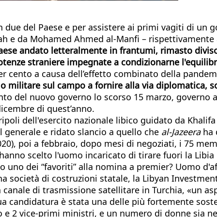
n due del Paese e per assistere ai primi vagiti di un g
 da Mohamed Ahmed al-Manfi – rispettivamente alla
ese andato letteralmente in frantumi, rimasto diviso
e potenze straniere impegnate a condizionarne l'equili
,9 per cento a causa dell’effetto combinato della pand
 militare sul campo a fornire alla via diplomatica, so
mento del nuovo governo lo scorso 15 marzo, governo 
 dicembre di quest’anno.
oli dell'esercito nazionale libico guidato da Khalifa 
el generale e ridato slancio a quello che
al-Jazeera
ha d
2020), poi a febbraio, dopo mesi di negoziati, i 75 mem
anno scelto l'uomo incaricato di tirare fuori la Libia
io uno dei “favoriti” alla nomina a premier? Uomo d'af
a società di costruzioni statale, la Libyan Investm
n canale di trasmissione satellitare in Turchia, «un a
a sua candidatura è stata una delle più fortemente so
to e 2 vice-primi ministri, e un numero di donne sia nei