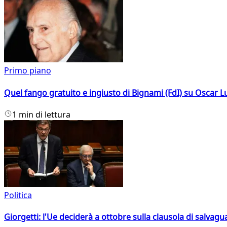
Primo piano
Quel fango gratuito e ingiusto di Bignami (FdI) su Oscar Lu
1 min di lettura
Politica
Giorgetti: l'Ue deciderà a ottobre sulla clausola di salvagu