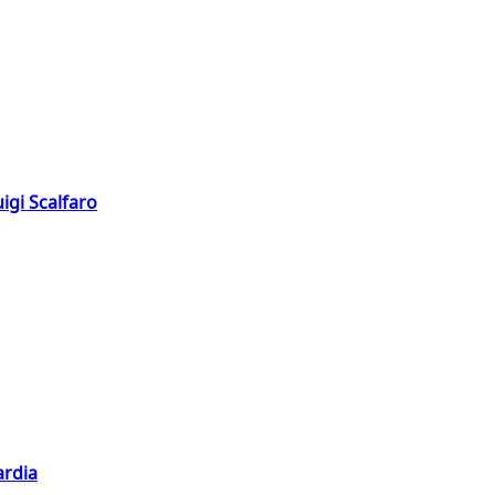
igi Scalfaro
ardia