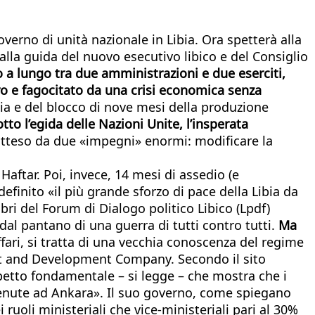
overno di unità nazionale in Libia. Ora spetterà alla
 guida del nuovo esecutivo libico e del Consiglio
 a lungo tra due amministrazioni e due eserciti,
bro e fagocitato da una crisi economica senza
emia e del blocco di nove mesi della produzione
tto l’egida delle Nazioni Unite, l’insperata
atteso da due «impegni» enormi: modificare la
Haftar. Poi, invece, 14 mesi di assedio (e
efinito «il più grande sforzo di pace della Libia da
bri del Forum di Dialogo politico Libico (Lpdf)
 dal pantano di una guerra di tutti contro tutti.
Ma
fari, si tratta di una vecchia conoscenza del regime
ent and Development Company. Secondo il sito
spetto fondamentale – si legge – che mostra che i
stenute ad Ankara». Il suo governo, come spiegano
 ruoli ministeriali che vice-ministeriali pari al 30%