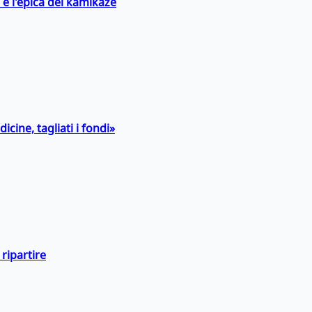
 e l'epica dei kamikaze
icine, tagliati i fondi»
ripartire