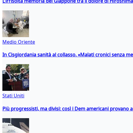
L’irrisolta memoria del Giappone tra il dolore di Hiroshima
Medio Oriente
In Cisgiordania sanità al collasso. «Malati cronici senza med
Stati Uniti
Più progressisti, ma divisi: così i Dem americani provano a 