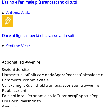
L'asino è l'animale più francescano di tutti
di
Antonia Arslan
Dare ai figli la libertà di cavarsela da soli
di
Stefano Vicari
Abbonati ad Avvenire
Sezioni del sito
Home
Attualità
Politica
Mondo
Agorà
Podcast
Chiesa
Idee e
Commenti
Economia
Vita e
Cura
Famiglia
Rubriche
Multimedia
Ecosistema avvenire
Pubblicazioni
Edizioni locali
L'economia civile
Gutenberg
Popotus
Pop
Up
Luoghi dell'Infinito
Avvenire