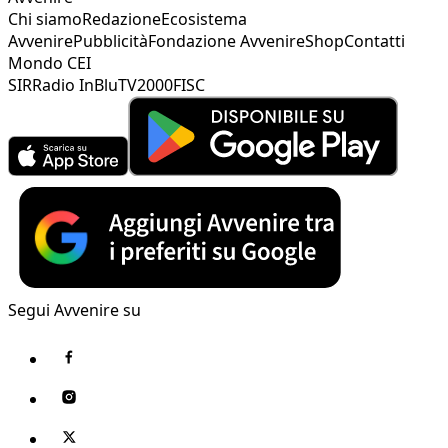
Chi siamo
Redazione
Ecosistema
Avvenire
Pubblicità
Fondazione Avvenire
Shop
Contatti
Mondo CEI
SIR
Radio InBlu
TV2000
FISC
Segui Avvenire su