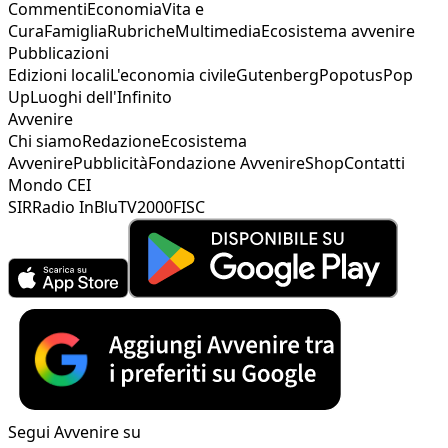
Commenti
Economia
Vita e
Cura
Famiglia
Rubriche
Multimedia
Ecosistema avvenire
Pubblicazioni
Edizioni locali
L'economia civile
Gutenberg
Popotus
Pop
Up
Luoghi dell'Infinito
Avvenire
Chi siamo
Redazione
Ecosistema
Avvenire
Pubblicità
Fondazione Avvenire
Shop
Contatti
Mondo CEI
SIR
Radio InBlu
TV2000
FISC
Segui Avvenire su