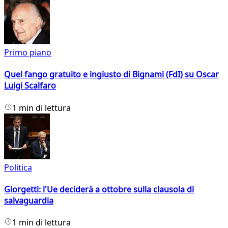
Primo piano
Quel fango gratuito e ingiusto di Bignami (FdI) su Oscar
Luigi Scalfaro
1 min di lettura
Politica
Giorgetti: l'Ue deciderà a ottobre sulla clausola di
salvaguardia
1 min di lettura