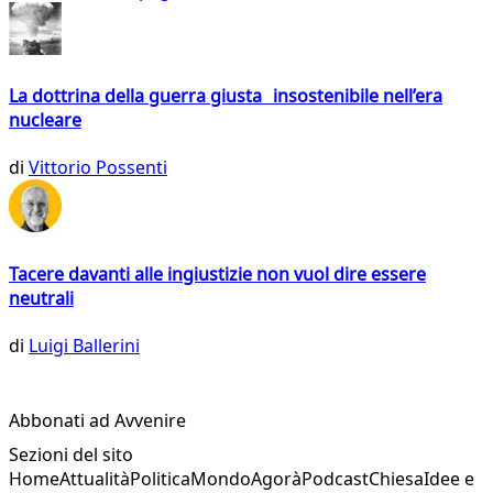
La dottrina della guerra giusta insostenibile nell’era
nucleare
di
Vittorio Possenti
Tacere davanti alle ingiustizie non vuol dire essere
neutrali
di
Luigi Ballerini
Abbonati ad Avvenire
Sezioni del sito
Home
Attualità
Politica
Mondo
Agorà
Podcast
Chiesa
Idee e