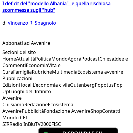
I deficit del "modello Albania" e quella rischiosa
scommessa sugli "hub"
di
Vincenzo R. Spagnolo
Abbonati ad Avvenire
Sezioni del sito
Home
Attualità
Politica
Mondo
Agorà
Podcast
Chiesa
Idee e
Commenti
Economia
Vita e
Cura
Famiglia
Rubriche
Multimedia
Ecosistema avvenire
Pubblicazioni
Edizioni locali
L'economia civile
Gutenberg
Popotus
Pop
Up
Luoghi dell'Infinito
Avvenire
Chi siamo
Redazione
Ecosistema
Avvenire
Pubblicità
Fondazione Avvenire
Shop
Contatti
Mondo CEI
SIR
Radio InBlu
TV2000
FISC