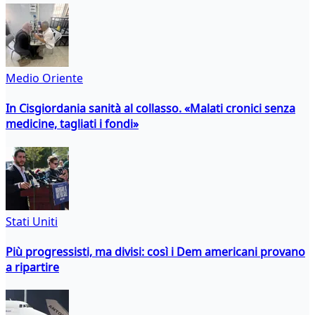
Medio Oriente
In Cisgiordania sanità al collasso. «Malati cronici senza
medicine, tagliati i fondi»
Stati Uniti
Più progressisti, ma divisi: così i Dem americani provano
a ripartire