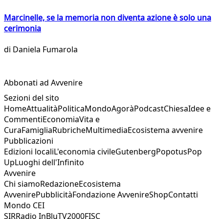
Marcinelle, se la memoria non diventa azione è solo una
cerimonia
di
Daniela Fumarola
Abbonati ad Avvenire
Sezioni del sito
Home
Attualità
Politica
Mondo
Agorà
Podcast
Chiesa
Idee e
Commenti
Economia
Vita e
Cura
Famiglia
Rubriche
Multimedia
Ecosistema avvenire
Pubblicazioni
Edizioni locali
L'economia civile
Gutenberg
Popotus
Pop
Up
Luoghi dell'Infinito
Avvenire
Chi siamo
Redazione
Ecosistema
Avvenire
Pubblicità
Fondazione Avvenire
Shop
Contatti
Mondo CEI
SIR
Radio InBlu
TV2000
FISC