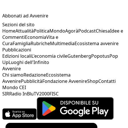
Abbonati ad Avvenire
Sezioni del sito
Home
Attualità
Politica
Mondo
Agorà
Podcast
Chiesa
Idee e
Commenti
Economia
Vita e
Cura
Famiglia
Rubriche
Multimedia
Ecosistema avvenire
Pubblicazioni
Edizioni locali
L'economia civile
Gutenberg
Popotus
Pop
Up
Luoghi dell'Infinito
Avvenire
Chi siamo
Redazione
Ecosistema
Avvenire
Pubblicità
Fondazione Avvenire
Shop
Contatti
Mondo CEI
SIR
Radio InBlu
TV2000
FISC