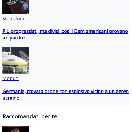
Stati Uniti
Più progressisti, ma divisi: così i Dem americani provano
a ripartire
Mondo
Germania, trovato drone con esplosivo vicino a un aereo
ucraino
Raccomandati per te