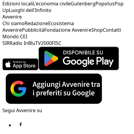
Edizioni locali
L'economia civile
Gutenberg
Popotus
Pop
Up
Luoghi dell'Infinito
Avvenire
Chi siamo
Redazione
Ecosistema
Avvenire
Pubblicità
Fondazione Avvenire
Shop
Contatti
Mondo CEI
SIR
Radio InBlu
TV2000
FISC
Segui Avvenire su