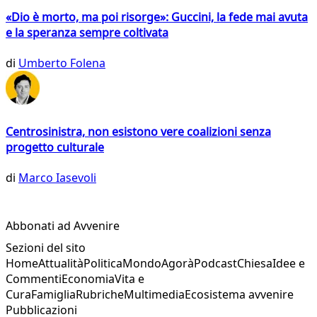
«Dio è morto, ma poi risorge»: Guccini, la fede mai avuta
e la speranza sempre coltivata
di
Umberto Folena
Centrosinistra, non esistono vere coalizioni senza
progetto culturale
di
Marco Iasevoli
Abbonati ad Avvenire
Sezioni del sito
Home
Attualità
Politica
Mondo
Agorà
Podcast
Chiesa
Idee e
Commenti
Economia
Vita e
Cura
Famiglia
Rubriche
Multimedia
Ecosistema avvenire
Pubblicazioni