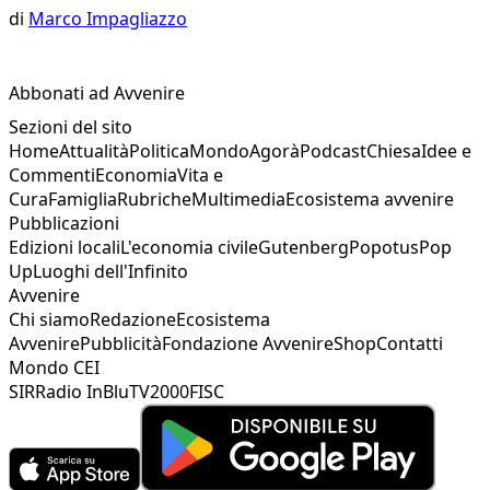
di
Marco Impagliazzo
Abbonati ad Avvenire
Sezioni del sito
Home
Attualità
Politica
Mondo
Agorà
Podcast
Chiesa
Idee e
Commenti
Economia
Vita e
Cura
Famiglia
Rubriche
Multimedia
Ecosistema avvenire
Pubblicazioni
Edizioni locali
L'economia civile
Gutenberg
Popotus
Pop
Up
Luoghi dell'Infinito
Avvenire
Chi siamo
Redazione
Ecosistema
Avvenire
Pubblicità
Fondazione Avvenire
Shop
Contatti
Mondo CEI
SIR
Radio InBlu
TV2000
FISC