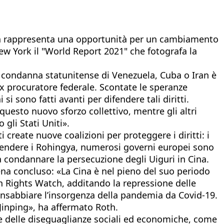
iden rappresenta una opportunità per un cambiamento
 York il "World Report 2021" che fotografa la
 La condanna statunitense di Venezuela, Cuba o Iran è
ex procuratore federale. Scontate le speranze
 sono fatti avanti per difendere tali diritti.
questo nuovo sforzo collettivo, mentre gli altri
gli Stati Uniti».
create nuove coalizioni per proteggere i diritti: i
difendere i Rohingya, numerosi governi europei sono
 a condannare la persecuzione degli Uiguri in Cina.
pena concluso: «La Cina è nel pieno del suo periodo
n Rights Watch, additando la repressione delle
 insabbiare l’insorgenza della pandemia da Covid-19.
Jinping», ha affermato Roth.
ce delle diseguaglianze sociali ed economiche, come