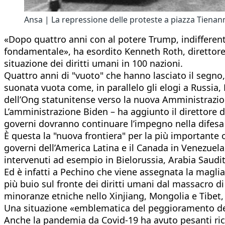
Ansa | La repressione delle proteste a piazza Tiena
«Dopo quattro anni con al potere Trump, indifferen
fondamentale», ha esordito Kenneth Roth, direttore
situazione dei diritti umani in 100 nazioni.
Quattro anni di "vuoto" che hanno lasciato il segno, 
suonata vuota come, in parallelo gli elogi a Russia,
dell’Ong statunitense verso la nuova Amministrazione
L’amministrazione Biden – ha aggiunto il direttore di
governi dovranno continuare l’impegno nella difesa d
È questa la "nuova frontiera" per la più importante o
governi dell’America Latina e il Canada in Venezuel
intervenuti ad esempio in Bielorussia, Arabia Saudit
Ed è infatti a Pechino che viene assegnata la maglia
più buio sul fronte dei diritti umani dal massacro 
minoranze etniche nello Xinjiang, Mongolia e Tibet, 
Una situazione «emblematica del peggioramento della
Anche la pandemia da Covid-19 ha avuto pesanti rica