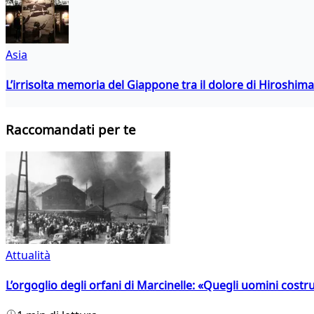
Asia
L’irrisolta memoria del Giappone tra il dolore di Hiroshima
Raccomandati per te
Attualità
L’orgoglio degli orfani di Marcinelle: «Quegli uomini costr