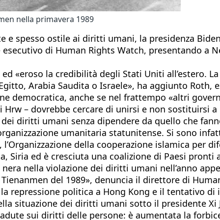
nmen nella primavera 1989
te e spesso ostile ai diritti umani, la presidenza B
 esecutivo di Human Rights Watch, presentando a New
ed «eroso la credibilità degli Stati Uniti all’estero.
 Egitto, Arabia Saudita o Israele», ha aggiunto Roth, 
 democratica, anche se nel frattempo «altri governi si
 Hrw – dovrebbe cercare di unirsi e non sostituirsi a 
ei diritti umani senza dipendere da quello che fanno 
rganizzazione umanitaria statunitense. Si sono infatti 
a, l’Organizzazione della cooperazione islamica per 
a, Siria ed è cresciuta una coalizione di Paesi pronti
 nera nella violazione dei diritti umani nell’anno ap
di Tienanmen del 1989», denuncia il direttore di Huma
la repressione politica a Hong Kong e il tentativo di
 situazione dei diritti umani sotto il presidente Xi 
dute sui diritti delle persone: è aumentata la forbi