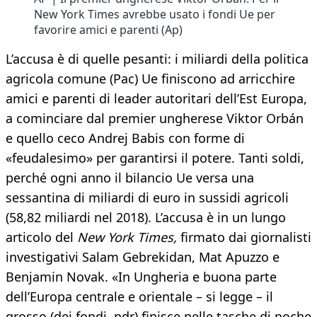
New York Times avrebbe usato i fondi Ue per
favorire amici e parenti (Ap)
L’accusa è di quelle pesanti: i miliardi della politica
agricola comune (Pac) Ue finiscono ad arricchire
amici e parenti di leader autoritari dell’Est Europa,
a cominciare dal premier ungherese Viktor Orbán
e quello ceco Andrej Babis con forme di
«feudalesimo» per garantirsi il potere. Tanti soldi,
perché ogni anno il bilancio Ue versa una
sessantina di miliardi di euro in sussidi agricoli
(58,82 miliardi nel 2018). L’accusa è in un lungo
articolo del
New York Times,
firmato dai giornalisti
investigativi Salam Gebrekidan, Mat Apuzzo e
Benjamin Novak. «In Ungheria e buona parte
dell’Europa centrale e orientale – si legge – il
grosso (dei fondi, ndr) finisce nelle tasche di poche