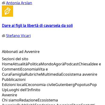
di
Antonia Arslan
Dare ai figli la libertà di cavarsela da soli
di
Stefano Vicari
Abbonati ad Avvenire
Sezioni del sito
Home
Attualità
Politica
Mondo
Agorà
Podcast
Chiesa
Idee e
Commenti
Economia
Vita e
Cura
Famiglia
Rubriche
Multimedia
Ecosistema avvenire
Pubblicazioni
Edizioni locali
L'economia civile
Gutenberg
Popotus
Pop
Up
Luoghi dell'Infinito
Avvenire
Chi siamo
Redazione
Ecosistema