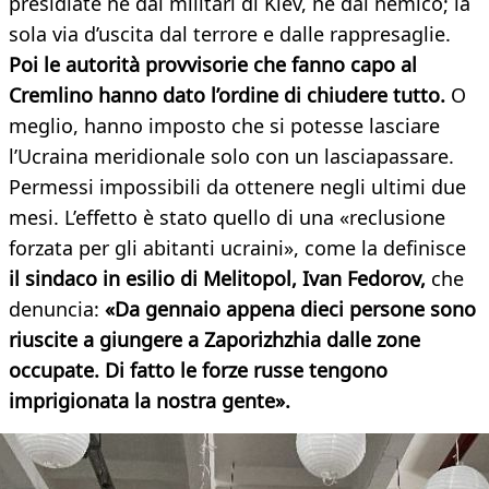
presidiate né dai militari di Kiev, né dal nemico; la
sola via d’uscita dal terrore e dalle rappresaglie.
Poi le autorità provvisorie che fanno capo al
Cremlino hanno dato l’ordine di chiudere tutto.
O
meglio, hanno imposto che si potesse lasciare
l’Ucraina meridionale solo con un lasciapassare.
Permessi impossibili da ottenere negli ultimi due
mesi. L’effetto è stato quello di una «reclusione
forzata per gli abitanti ucraini», come la definisce
il sindaco in esilio di Melitopol, Ivan Fedorov,
che
denuncia:
«Da gennaio appena dieci persone sono
riuscite a giungere a Zaporizhzhia dalle zone
occupate. Di fatto le forze russe tengono
imprigionata la nostra gente».