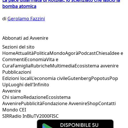
bomba atomica
di
Gerolamo Fazzini
Abbonati ad Avvenire
Sezioni del sito
Home
Attualità
Politica
Mondo
Agorà
Podcast
Chiesa
Idee e
Commenti
Economia
Vita e
Cura
Famiglia
Rubriche
Multimedia
Ecosistema avvenire
Pubblicazioni
Edizioni locali
L'economia civile
Gutenberg
Popotus
Pop
Up
Luoghi dell'Infinito
Avvenire
Chi siamo
Redazione
Ecosistema
Avvenire
Pubblicità
Fondazione Avvenire
Shop
Contatti
Mondo CEI
SIR
Radio InBlu
TV2000
FISC