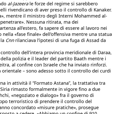
ondo
al-Jazeera
le forze del regime si sarebbero
elli rivendicano di aver preso il controllo di Kanaker.
ia», mentre il ministro degli Interni Mohammed al-
enetrare». Nessuna ritirata, ma dei
rtenza all’estero, fa sapere di essere al lavoro nei
nella «fase finale» dell’offensiva mentre una statua
 la
Cnn
rilanciava l’ipotesi di una fuga di Assad da
 controllo dell’intera provincia meridionale di Daraa,
della polizia e il leader del partito Baath mentre i
itra, al confine con Israele che ha inviato rinforzi.
 orientale – sono adesso sotto il controllo dei curdi
in attività il “Formato Astana”, la trattativa tra
a Siria rimasto formalmente in vigore fino a due
hchi, «negoziato e dialogo» fra il governo di
po terroristico di prendere il controllo del
a hanno concordato «misure pratiche», prosegue
 disposto a cedere. «Abbiamo un confine di 910