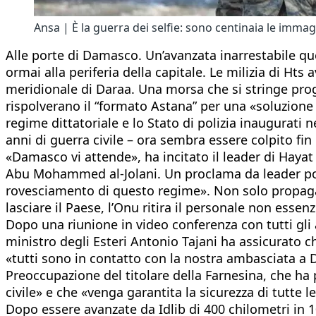
Ansa | È la guerra dei selfie: sono centinaia le immag
Alle porte di Damasco. Un’avanzata inarrestabile quel
ormai alla periferia della capitale. Le milizia di H
meridionale di Daraa. Una morsa che si stringe prog
rispolverano il “formato Astana” per una «soluzione p
regime dittatoriale e lo Stato di polizia inaugurati 
anni di guerra civile – ora sembra essere colpito fi
«Damasco vi attende», ha incitato il leader di Haya
Abu Mohammed al-Jolani. Un proclama da leader polit
rovesciamento di questo regime». Non solo propaganda 
lasciare il Paese, l’Onu ritira il personale non esse
Dopo una riunione in video conferenza con tutti gli
ministro degli Esteri Antonio Tajani ha assicurato ch
«tutti sono in contatto con la nostra ambasciata a D
Preoccupazione del titolare della Farnesina, che ha p
civile» e che «venga garantita la sicurezza di tutte l
Dopo essere avanzate da Idlib di 400 chilometri in 10