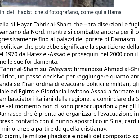
ini dei jihadisti che si fotografano, come qui a Hama
la di Hayat Tahrir al-Sham che – tra diserzioni e fughe
ts avanzano da Nord, mentre si combatte ancora per il
ressivamente fino ai palazzi del potere di Damasco,
olitica» che potrebbe significare la spartizione della 
nel 1970 da Hafez el-Assad e proseguiti nel 2000 con i
n nelle sue fondamenta.
t Tahrir al-Sham su
Telegram
firmandosi Ahmed al-Shara
ico, un passo decisivo per raggiungere quanto annunc
se l’Iran ordina di evacuare politici e militari, gli S
nziale ed Egitto e Giordania invitano Assad a formare u
 ambasciatori italiani della regione, a cominciare d
e «al momento non ci sono preoccupazioni» per gli ital
amasco che è pronta ad organizzare l’evacuazione in Li
reso contatto con il nunzio apostolico in Siria, cardi
e minoranze a partire da quella cristiana».
 giorni, le milizie jihadiste e ribelli del composito 