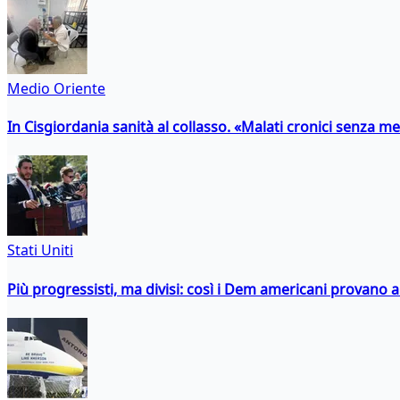
Medio Oriente
In Cisgiordania sanità al collasso. «Malati cronici senza med
Stati Uniti
Più progressisti, ma divisi: così i Dem americani provano a 