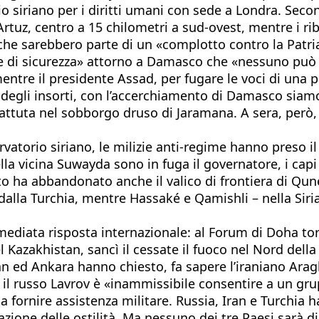
orio siriano per i diritti umani con sede a Londra. Sec
Artuz, centro a 15 chilometri a sud-ovest, mentre i rib
 che sarebbero parte di un «complotto contro la Patr
 di sicurezza» attorno a Damasco che «nessuno può p
entre il presidente Assad, per fugare le voci di una pa
egli insorti, con l’accerchiamento di Damasco siamo 
battuta nel sobborgo druso di Jaramana. A sera, però,
rvatorio siriano, le milizie anti-regime hanno preso il
lla vicina Suwayda sono in fuga il governatore, i capi 
ito ha abbandonato anche il valico di frontiera di Qune
alla Turchia, mentre Hassaké e Qamishli – nella Siria
diata risposta internazionale: al Forum di Doha torna 
el Kazakhistan, sancì il cessate il fuoco nel Nord dell
ran ed Ankara hanno chiesto, fa sapere l’iraniano Arag
 il russo Lavrov è «inammissibile consentire a un grup
 a fornire assistenza militare. Russia, Iran e Turchi
sazione delle ostilità. Ma nessuno dei tre Paesi sarà