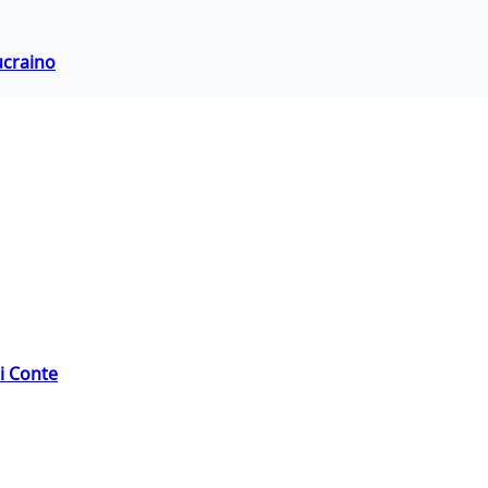
ucraino
di Conte