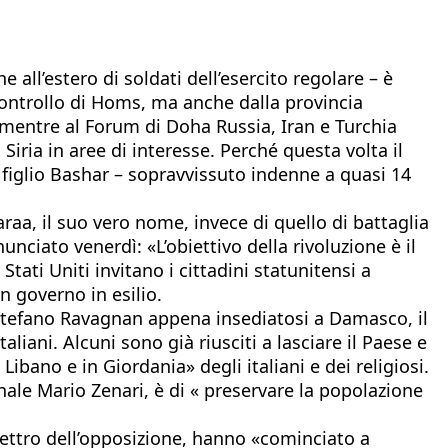
 all’estero di soldati dell’esercito regolare – è
 controllo di Homs, ma anche dalla provincia
 mentre al Forum di Doha Russia, Iran e Turchia
Siria in aree di interesse. Perché questa volta il
l figlio Bashar – sopravvissuto indenne a quasi 14
a, il suo vero nome, invece di quello di battaglia
iato venerdì: «L’obiettivo della rivoluzione è il
tati Uniti invitano i cittadini statunitensi a
n governo in esilio.
a Stefano Ravagnan appena insediatosi a Damasco, il
iani. Alcuni sono già riusciti a lasciare il Paese e
bano e in Giordania» degli italiani e dei religiosi.
nale Mario Zenari, è di « preservare la popolazione
spettro dell’opposizione, hanno «cominciato a