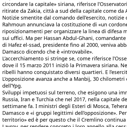
circondare la capitale» siriana, riferisce l’Osservat
ritirate da Zakia, città a sud della capitale come da 
Notizie smentite dal comando dell’esercito, notizie
Rahmoun annunciava la costituzione di «un cordone
riposizionamenti per organizzare la linea di difesa m
sui uffici. Ma per Hassan Abdul-Ghani, comandante d
di Hafez el-ssad, presidente fino al 2000, veniva ab
Damasco dicendo che è «introvabile».
L’accerchiamento si stringe se, come riferisce l’Osse
dove il 15 marzo 2011 iniziò la Primavera siriana. Ne
ribelli hanno conquistato diversi quartieri. E l’eserc
L’opposizione avanza anche a Manbij, 30 chilometri d
dell’Ypg.
Sviluppi impetuosi sul terreno, che esigono una imme
Russia, Iran e Turchia che nel 2017, nella capitale d
settimane fa. I ministri degli Esteri di Mosca, Tehe
Damasco e «i gruppi legittimi dell’opposizione». Per
territorio» ed è per questo che il Cremlino continua
Lavrov, per rendere concreto i loro appello alla ces