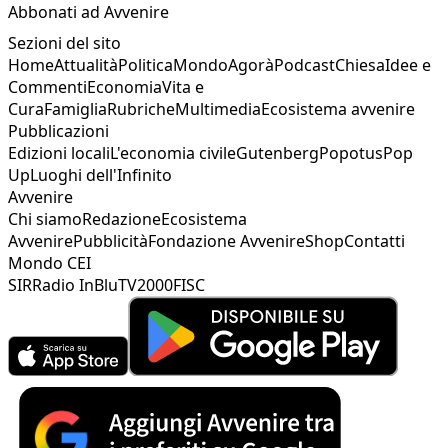
Abbonati ad Avvenire
Sezioni del sito
Home
Attualità
Politica
Mondo
Agorà
Podcast
Chiesa
Idee e
Commenti
Economia
Vita e
Cura
Famiglia
Rubriche
Multimedia
Ecosistema avvenire
Pubblicazioni
Edizioni locali
L'economia civile
Gutenberg
Popotus
Pop
Up
Luoghi dell'Infinito
Avvenire
Chi siamo
Redazione
Ecosistema
Avvenire
Pubblicità
Fondazione Avvenire
Shop
Contatti
Mondo CEI
SIR
Radio InBlu
TV2000
FISC