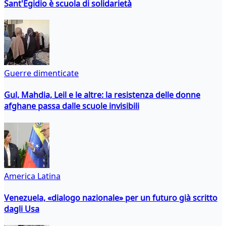
Sant'Egidio è scuola di solidarietà
Guerre dimenticate
Gul, Mahdia, Leil e le altre: la resistenza delle donne
afghane passa dalle scuole invisibili
America Latina
Venezuela, «dialogo nazionale» per un futuro già scritto
dagli Usa