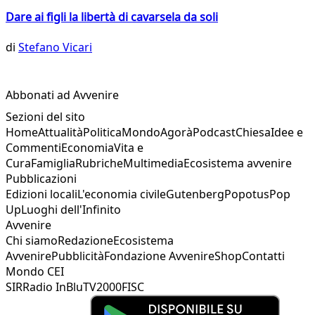
Dare ai figli la libertà di cavarsela da soli
di
Stefano Vicari
Abbonati ad Avvenire
Sezioni del sito
Home
Attualità
Politica
Mondo
Agorà
Podcast
Chiesa
Idee e
Commenti
Economia
Vita e
Cura
Famiglia
Rubriche
Multimedia
Ecosistema avvenire
Pubblicazioni
Edizioni locali
L'economia civile
Gutenberg
Popotus
Pop
Up
Luoghi dell'Infinito
Avvenire
Chi siamo
Redazione
Ecosistema
Avvenire
Pubblicità
Fondazione Avvenire
Shop
Contatti
Mondo CEI
SIR
Radio InBlu
TV2000
FISC