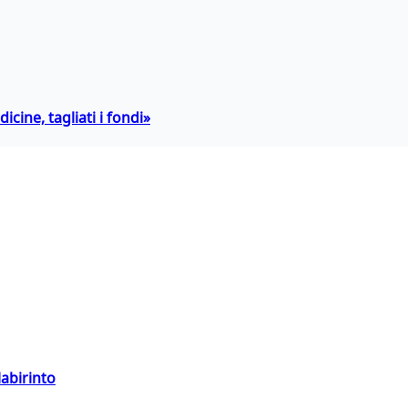
icine, tagliati i fondi»
labirinto