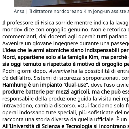
Ansa | Il dittatore nordcoreano Kim Jong-un assiste a
Il professore di Fisica sorride mentre indica la lav
mondo» dice con orgoglio genuino. Non è retorica di
commercianti, dai docenti agli operai: tutti parlano
Avvenire un giovane ingegnere durante una passegg
L’idea che le armi atomiche siano indispensabili per 
Nord, appartiene solo alla famiglia Kim, ma perché –
sia oggi temuto e rispettato è motivo di orgoglio 
Pochi giorni dopo,
Avvenire
ha la possibilità di ent
c’è dell’altro. Sistemi di sicurezza sproporzionati, c
Hamhung è un impianto “dual-use”
, dove l’uso civil
produrre batterie per mezzi agricoli, ma che può ess
responsabile della produzione guida la visita nei rep
intravedono, cambia discorso. «Qui facciamo solo ferti
operai indossano tute speciali, più sofisticate del 
racconta una storia diversa da quella ufficiale. È 
All’Università di Scienza e Tecnologia si incontrano 