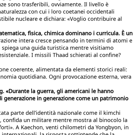
e sono trasferibili, ovviamente. Il livello è
aturalezza con cui i loro coetanei occidentali
ibile nucleare e dichiara: «Voglio contribuire al
atematica, fisica, chimica dominano i curricula. È un
azione intera cresce pensando in termini di atomi e
» spiega una guida turistica mentre visitiamo
tenziale. I missili Thaad schierati al confine?
ne coerente, alimentata da elementi storici reali:
conomia quotidiana. Ogni provocazione esterna, vera
 «Durante la guerra, gli americani le hanno
 di generazione in generazione come un patrimonio
ata parte dell’identità nazionale come il kimchi
», confida un militare mentre mostra al binocolo la
forti». A Kaechon, venti chilometri da Yongbyon, in
nternazionali, la risposta sottintende che la