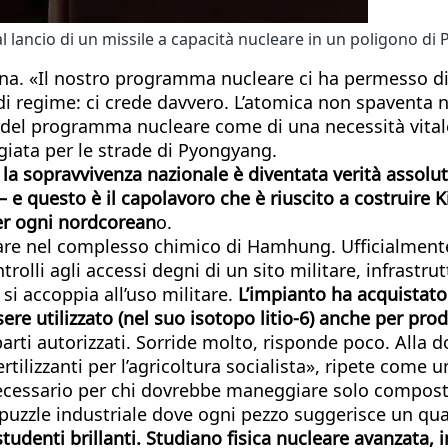
l lancio di un missile a capacità nucleare in un poligono d
agna. «Il nostro programma nucleare ci ha permesso di
 regime: ci crede davvero. L’atomica non spaventa ne
 del programma nucleare come di una necessità vitale.
iata per le strade di Pyongyang.
la sopravvivenza nazionale è diventata verità assoluta
 e questo è il capolavoro che è riuscito a costruire 
per ogni nordcorean
o.
rare nel complesso chimico di Hamhung. Ufficialmente v
ontrolli agli accessi degni di un sito militare, infrast
e si accoppia all’uso militare.
L’impianto ha acquistato 
ere utilizzato (nel suo isotopo litio-6) anche per pr
arti autorizzati. Sorride molto, risponde poco. Alla d
lizzanti per l’agricoltura socialista», ripete come un 
necessario per chi dovrebbe maneggiare solo composti 
un puzzle industriale dove ogni pezzo suggerisce un q
studenti brillanti. Studiano fisica nucleare avanzata, 