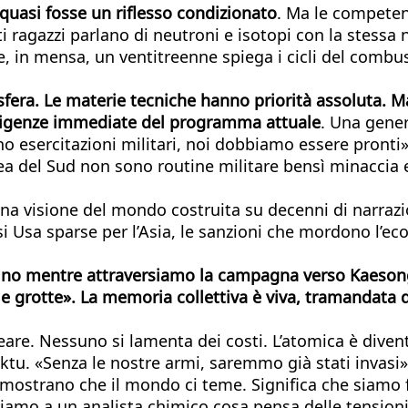
, quasi fosse un riflesso condizionato
. Ma le competenz
 ragazzi parlano di neutroni e isotopi con la stessa n
 in mensa, un ventitreenne spiega i cicli del combust
fera. Le materie tecniche hanno priorità assoluta. M
esigenze immediate del programma attuale
. Una gener
no esercitazioni militari, noi dobbiamo essere pronti
del Sud non sono routine militare bensì minaccia esis
na visione del mondo costruita su decenni di narrazio
i Usa sparse per l’Asia, le sanzioni che mordono l’e
no mentre attraversiamo la campagna verso Kaesong.
e grotte». La memoria collettiva è viva, tramandata
eare. Nessuno si lamenta dei costi. L’atomica è divent
ktu. «Senza le nostre armi, saremmo già stati invasi
Dimostrano che il mondo ci teme. Significa che siamo 
o a un analista chimico cosa pensa delle tensioni i