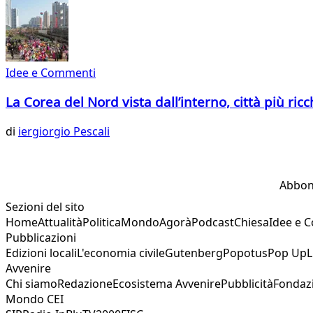
Idee e Commenti
La Corea del Nord vista dall’interno, città più r
di
iergiorgio Pescali
Abbon
Sezioni del sito
Home
Attualità
Politica
Mondo
Agorà
Podcast
Chiesa
Idee e 
Pubblicazioni
Edizioni locali
L'economia civile
Gutenberg
Popotus
Pop Up
L
Avvenire
Chi siamo
Redazione
Ecosistema Avvenire
Pubblicità
Fondaz
Mondo CEI