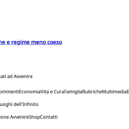
icche e regime meno coeso
ati ad Avvenire
Commenti
Economia
Vita e Cura
Famiglia
Rubriche
Multimedia
uoghi dell'Infinito
ione Avvenire
Shop
Contatti