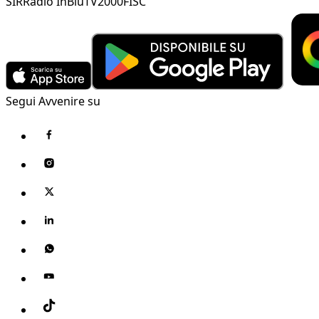
SIR
Radio InBlu
TV2000
FISC
Segui Avvenire su