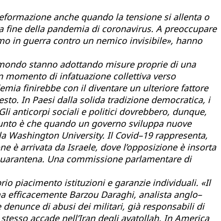
deformazione anche quando la tensione si allenta o
alla fine della pandemia di coronavirus. A preoccupare
mo in guerra contro un nemico invisibile», hanno
el mondo stanno adottando misure proprie di una
n un momento di infatuazione collettiva verso
emia finirebbe con il diventare un ulteriore fattore
to. In Paesi dalla solida tradizione democratica, i
Gli anticorpi sociali e politici dovrebbero, dunque,
l punto è che quando un governo sviluppa nuove
lla Washington University. Il Covid–19 rappresenta,
e è arrivata da Israele, dove l’opposizione è insorta
lla quarantena. Una commissione parlamentare di
 piacimento istituzioni e garanzie individuali. «Il
erma efficacemente Barzou Daraghi, analista anglo–
denunce di abusi dei militari, già responsabili di
 stesso accade nell’Iran degli ayatollah. In America