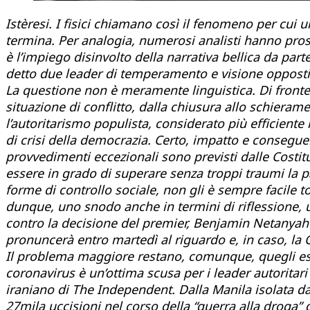
Istèresi. I fisici chiamano così il fenomeno per cu
termina.
Per analogia, numerosi analisti hanno prospe
è l’impiego disinvolto della narrativa bellica da par
detto due leader di temperamento e visione oppo
La questione non è meramente linguistica. Di fronte 
situazione di conflitto, dalla chiusura allo schierame
l’autoritarismo populista, considerato più efficiente 
di crisi della democrazia. Certo, impatto e consegue
provvedimenti eccezionali sono previsti dalle Costitu
essere in grado di superare senza troppi traumi la 
forme di controllo sociale, non gli è sempre facile t
dunque, uno snodo anche in termini di riflessione, u
contro la decisione del premier, Benjamin Netanyahu,
pronuncerà entro martedì al riguardo e, in caso, la
Il problema maggiore restano, comunque, quegli esecu
coronavirus è un’ottima scusa per i leader autoritar
iraniano di The Independent. Dalla Manila isolata da
27mila uccisioni nel corso della “guerra alla droga” 