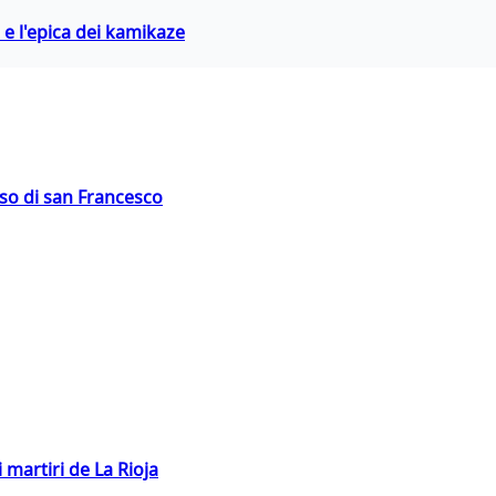
 e l'epica dei kamikaze
oso di san Francesco
 martiri de La Rioja