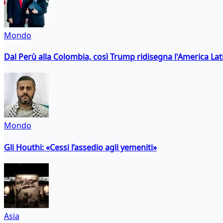
Mondo
Dal Perù alla Colombia, così Trump ridisegna l'America Lat
Mondo
Gli Houthi: «Cessi l’assedio agli yemeniti»
Asia