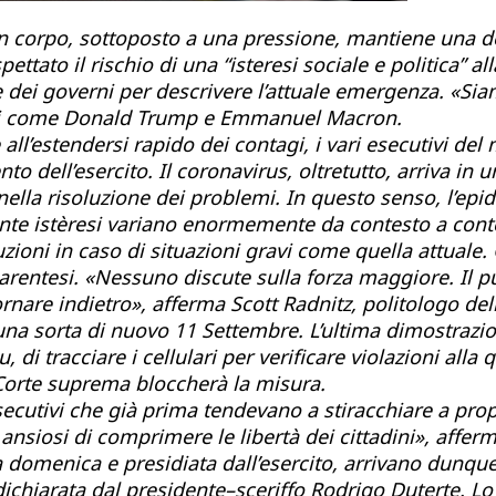
i un corpo, sottoposto a una pressione, mantiene una 
ttato il rischio di una “isteresi sociale e politica” 
te dei governi per descrivere l’attuale emergenza.
«Sia
sti come Donald Trump e Emmanuel Macron.
all’estendersi rapido dei contagi, i vari esecutivi d
nto dell’esercito. Il coronavirus, oltretutto, arriva i
nella risoluzione dei problemi. In questo senso, l’epid
nte istèresi variano enormemente da contesto a contes
zioni in caso di situazioni gravi come quella attuale. 
parentesi. «Nessuno discute sulla forza maggiore. I
ornare indietro», afferma Scott Radnitz, politologo de
na sorta di nuovo 11 Settembre. L’ultima dimostrazion
 di tracciare i cellulari per verificare violazioni a
 Corte suprema bloccherà la misura.
tivi che già prima tendevano a stiracchiare a proprio
i ansiosi di comprimere le libertà dei cittadini», aff
 domenica e presidiata dall’esercito, arrivano dunque 
dichiarata dal presidente–sceriffo Rodrigo Duterte. Lo