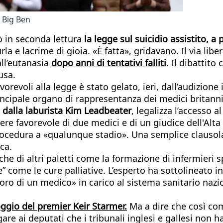
l Big Ben
 in seconda lettura
la legge sul suicidio assistito, a
urla e lacrime di gioia. «È fatta», gridavano. Il via l
ll’eutanasia
dopo anni di tentativi falliti
. Il dibattito
usa.
avorevoli alla legge è stato gelato, ieri, dall’audizi
incipale organo di rappresentanza dei medici britanni
o dalla laburista Kim Leadbeater
, legalizza l’accesso a
rere favorevole di due medici e di un giudice dell'Alt
 procedura a «qualunque stadio». Una semplice clausola
ca.
 di altri paletti come la formazione di infermieri spe
e” come le cure palliative. L’esperto ha sottolineato in
voro di un medico» in carico al sistema sanitario naz
ggio del premier Keir Starmer.
Ma a dire che così com
are ai deputati che i tribunali inglesi e gallesi non 