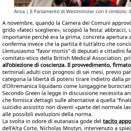
Ansa | Il Parlamento di Westminster con il simbolo: i
A novembre, quando la Camera dei Comuni approvò
grido «fateci scegliere», scoppiò la festa: abbracci, 
importante perché era la prima, concreta apertura a
conferma invece che la partita è tutt’altro che concl
L’entusiasmo “favor mortis” di deputati e cittadini f
comitato etico della British Medical Association, pr
all’obiezione di coscienza. Il provvedimento, firmat
terminali adulti con prognosi di sei mesi, previo pa
categoria la libertà di potersi tirare indietro dalla
d’Oltremanica liquidano come lungaggine burocrati
Secondo Green la legge in discussione necessita anche
che fornisca dettagli sulle alternative a quella “final
suicidio assistito non diventi «parte del normale la
alle possibili evoluzioni della norma.
La svolta in odore di eutanasia gode del
tacito appo
dell’Alta Corte, Nicholas Mostyn, intervenuto a spieg