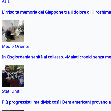
Asia
L’irrisolta memoria del Giappone tra il dolore di Hiroshima
Medio Oriente
In Cisgiordania sanità al collasso. «Malati cronici senza med
Stati Uniti
Più progressisti, ma divisi: così i Dem americani provano a 