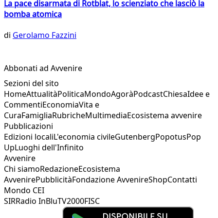
La pace disarmata di Rotblat, lo scienziato che lasciò la
bomba atomica
di
Gerolamo Fazzini
Abbonati ad Avvenire
Sezioni del sito
Home
Attualità
Politica
Mondo
Agorà
Podcast
Chiesa
Idee e
Commenti
Economia
Vita e
Cura
Famiglia
Rubriche
Multimedia
Ecosistema avvenire
Pubblicazioni
Edizioni locali
L'economia civile
Gutenberg
Popotus
Pop
Up
Luoghi dell'Infinito
Avvenire
Chi siamo
Redazione
Ecosistema
Avvenire
Pubblicità
Fondazione Avvenire
Shop
Contatti
Mondo CEI
SIR
Radio InBlu
TV2000
FISC