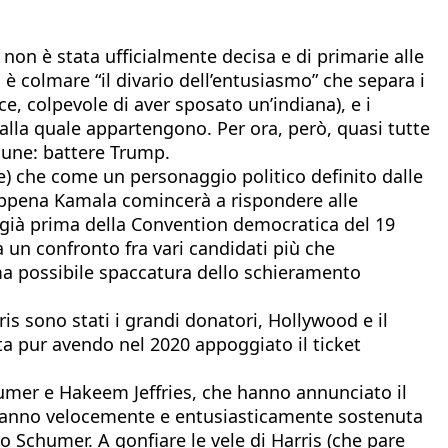
 non è stata ufficialmente decisa e di primarie alle
 è colmare “il divario dell’entusiasmo” che separa i
ce, colpevole di aver sposato un’indiana), e i
 alla quale appartengono. Per ora, però, quasi tutte
mune: battere Trump.
) che come un personaggio politico definito dalle
 appena Kamala comincerà a rispondere alle
ri già prima della Convention democratica del 19
 un confronto fra vari candidati più che
ima possibile spaccatura dello schieramento
ris sono stati i grandi donatori, Hollywood e il
ta pur avendo nel 2020 appoggiato il ticket
humer e Hakeem Jeffries, che hanno annunciato il
l’hanno velocemente e entusiasticamente sostenuta
o Schumer. A gonfiare le vele di Harris (che pare