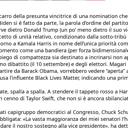
 carro della presunta vincitrice di una nomination che
den si è fatto da parte, la parola d’ordine del partito
erve dietro Donald Trump (un po’ meno dietro il suo vi
etto di unità relativo, condizionato dalla sotto-tribù
torno a Kamala Harris in nome dell’unica priorità co
omento come una bandiera (per forza bidimensionale
spiego di compattezza sia destinato a incrinarsi non
imo dibattito (il 10 settembre) e degli elettori. Maga
partire da Barack Obama, vorrebbero vedere “aperta” a
cusa l’influente Black Lives Matter, indicando una pr
te, spalla a spalla. A stendere il tappeto rosso a Har
cenno di Taylor Swift, che non si è ancora sbilancia
 stati capigruppo democratici al Congresso, Chuck Sc
bbligata: «La vasta maggioranza dei miei senatori 
dare il nostro sostegno alla vice presidente», ha dett