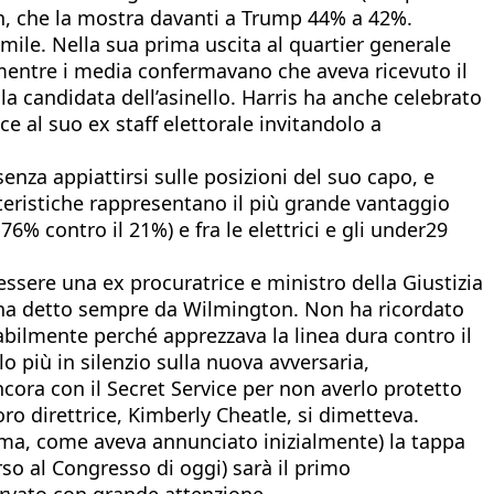
en, che la mostra davanti a Trump 44% a 42%.
mile. Nella sua prima uscita al quartier generale
mentre i media confermavano che aveva ricevuto il
 la candidata dell’asinello. Harris ha anche celebrato
ce al suo ex staff elettorale invitandolo a
enza appiattirsi sulle posizioni del suo capo, e
tteristiche rappresentano il più grande vantaggio
% contro il 21%) e fra le elettrici e gli under29
essere una ex procuratrice e ministro della Giustizia
», ha detto sempre da Wilmington. Non ha ricordato
abilmente perché apprezzava la linea dura contro il
o più in silenzio sulla nuova avversaria,
cora con il Secret Service per non averlo protetto
oro direttrice, Kimberly Cheatle, si dimetteva.
ma, come aveva annunciato inizialmente) la tappa
so al Congresso di oggi) sarà il primo
ervato con grande attenzione.