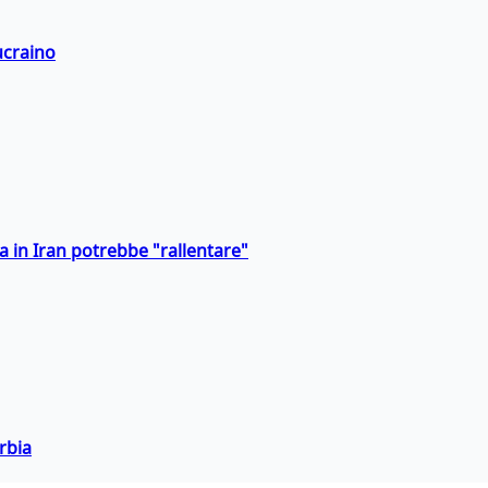
ucraino
a in Iran potrebbe "rallentare"
rbia