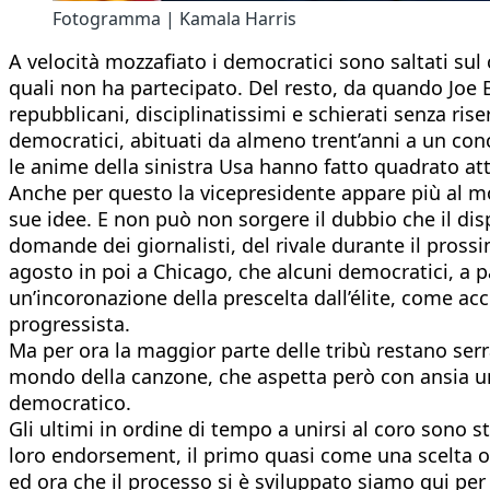
Fotogramma | Kamala Harris
A velocità mozzafiato i democratici sono saltati sul
quali non ha partecipato. Del resto, da quando Joe Bi
repubblicani, disciplinatissimi e schierati senza ris
democratici, abituati da almeno trent’anni a un conc
le anime della sinistra Usa hanno fatto quadrato at
Anche per questo la vicepresidente appare più al m
sue idee. E non può non sorgere il dubbio che il di
domande dei giornalisti, del rivale durante il pross
agosto in poi a Chicago, che alcuni democratici, a 
un’incoronazione della prescelta dall’élite, come ac
progressista.
Ma per ora la maggior parte delle tribù restano serra
mondo della canzone, che aspetta però con ansia un 
democratico.
Gli ultimi in ordine di tempo a unirsi al coro sono
loro endorsement, il primo quasi come una scelta o
ed ora che il processo si è sviluppato siamo qui per 