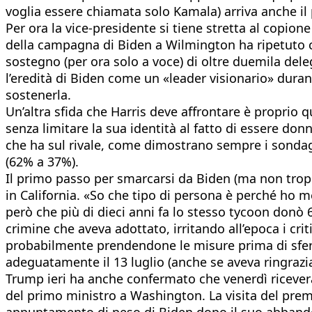
voglia essere chiamata solo Kamala) arriva anche il
Per ora la vice-presidente si tiene stretta al copio
della campagna di Biden a Wilmington ha ripetuto c
sostegno (per ora solo a voce) di oltre duemila deleg
l’eredità di Biden come un «leader visionario» durant
sostenerla.
Un’altra sfida che Harris deve affrontare è proprio q
senza limitare la sua identità al fatto di essere do
che ha sul rivale, come dimostrano sempre i sondaggi
(62% a 37%).
Il primo passo per smarcarsi da Biden (ma non troppo
in California. «So che tipo di persona è perché ho 
però che più di dieci anni fa lo stesso tycoon donò
crimine che aveva adottato, irritando all’epoca i cri
probabilmente prendendone le misure prima di sferrar
adeguatamente il 13 luglio (anche se aveva ringraziat
Trump ieri ha anche confermato che venerdì riceve
del primo ministro a Washington. La visita del premi
appuntamento di peso di Biden dopo il suo abbandono