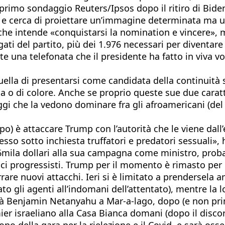
 primo sondaggio Reuters/Ipsos dopo il ritiro di Bid
ne e cerca di proiettare un’immagine determinata ma u
he intende «conquistarsi la nomination e vincere», 
ati del partito, più dei 1.976 necessari per diventare
e una telefonata che il presidente ha fatto in viva vo
uella di presentarsi come candidata della continuità s
nna o di colore. Anche se proprio queste sue due cara
 che la vedono dominare fra gli afroamericani (del 76
) è attaccare Trump con l’autorità che le viene dall’
messo sotto inchiesta truffatori e predatori sessuali
 6mila dollari alla sua campagna come ministro, prob
tici progressisti. Trump per il momento è rimasto per l
e nuovi attacchi. Ieri si è limitato a prendersela an
o gli agenti all’indomani dell’attentato), mentre la l
rà Benjamin Netanyahu a Mar-a-lago, dopo (e non pri
er israeliano alla Casa Bianca domani (dopo il discor
 della gara per la rielezione e il Covid, e sarà oss