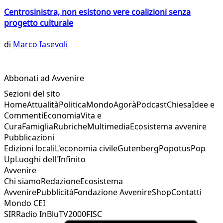
Centrosinistra, non esistono vere coalizioni senza
progetto culturale
di
Marco Iasevoli
Abbonati ad Avvenire
Sezioni del sito
Home
Attualità
Politica
Mondo
Agorà
Podcast
Chiesa
Idee e
Commenti
Economia
Vita e
Cura
Famiglia
Rubriche
Multimedia
Ecosistema avvenire
Pubblicazioni
Edizioni locali
L'economia civile
Gutenberg
Popotus
Pop
Up
Luoghi dell'Infinito
Avvenire
Chi siamo
Redazione
Ecosistema
Avvenire
Pubblicità
Fondazione Avvenire
Shop
Contatti
Mondo CEI
SIR
Radio InBlu
TV2000
FISC