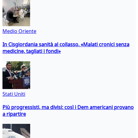
Medio Oriente
In Cisgiordania sanità al collasso. «Malati cronici senza
medicine, tagliati i fondi»
Stati Uniti
Più progressisti, ma divisi: così i Dem americani provano
a ripartire