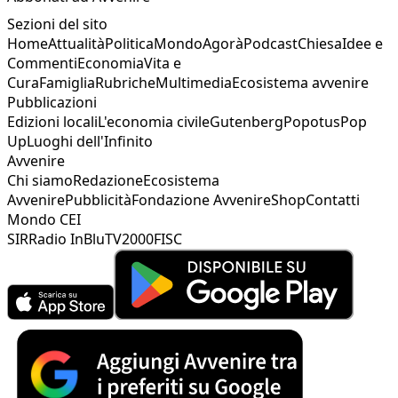
Sezioni del sito
Home
Attualità
Politica
Mondo
Agorà
Podcast
Chiesa
Idee e
Commenti
Economia
Vita e
Cura
Famiglia
Rubriche
Multimedia
Ecosistema avvenire
Pubblicazioni
Edizioni locali
L'economia civile
Gutenberg
Popotus
Pop
Up
Luoghi dell'Infinito
Avvenire
Chi siamo
Redazione
Ecosistema
Avvenire
Pubblicità
Fondazione Avvenire
Shop
Contatti
Mondo CEI
SIR
Radio InBlu
TV2000
FISC