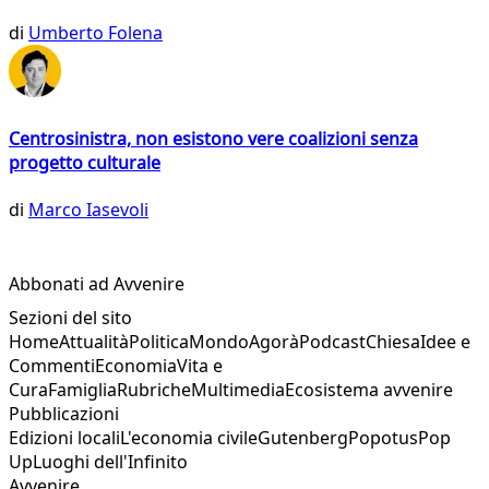
di
Umberto Folena
Centrosinistra, non esistono vere coalizioni senza
progetto culturale
di
Marco Iasevoli
Abbonati ad Avvenire
Sezioni del sito
Home
Attualità
Politica
Mondo
Agorà
Podcast
Chiesa
Idee e
Commenti
Economia
Vita e
Cura
Famiglia
Rubriche
Multimedia
Ecosistema avvenire
Pubblicazioni
Edizioni locali
L'economia civile
Gutenberg
Popotus
Pop
Up
Luoghi dell'Infinito
Avvenire