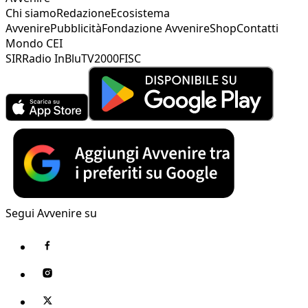
Chi siamo
Redazione
Ecosistema
Avvenire
Pubblicità
Fondazione Avvenire
Shop
Contatti
Mondo CEI
SIR
Radio InBlu
TV2000
FISC
Segui Avvenire su