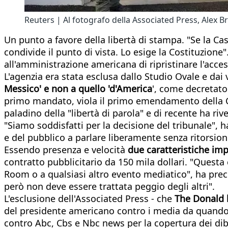
Reuters | Al fotografo della Associated Press, Alex Br
Un punto a favore della libertà di stampa. "Se la Cas
condivide il punto di vista. Lo esige la Costituzione
all'amministrazione americana di ripristinare l'acces
L'agenzia era stata esclusa dallo Studio Ovale e dai v
Messico' e non a quello 'd'America
', come decretato
primo mandato, viola il primo emendamento della C
paladino della "libertà di parola" e di recente ha riv
"Siamo soddisfatti per la decisione del tribunale", 
e del pubblico a parlare liberamente senza ritorsioni
Essendo presenza e velocità
due caratteristiche imp
contratto pubblicitario da 150 mila dollari. "Quest
Room o a qualsiasi altro evento mediatico", ha prec
però non deve essere trattata peggio degli altri".
L'esclusione dell'Associated Press - che
The Donald 
del presidente americano contro i media da quando
contro Abc, Cbs e Nbc news per la copertura dei diba