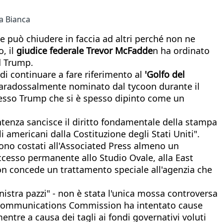
sa Bianca
le può chiudere in faccia ad altri perché non ne
o, il
giudice federale Trevor McFadde
n ha ordinato
ld Trump.
 di continuare a fare riferimento al
'Golfo del
 paradossalmente nominato dal tycoon durante il
tesso Trump che si è spesso dipinto come un
entenza sancisce il diritto fondamentale della stampa
i americani dalla Costituzione degli Stati Uniti".
sono costati all'Associated Press almeno un
accesso permanente allo Studio Ovale, alla East
non concede un trattamento speciale all'agenzia che
nistra pazzi" - non è stata l'unica mossa controversa
al Communications Commission ha intentato cause
ntre a causa dei tagli ai fondi governativi voluti