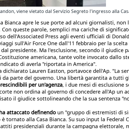
andon, viene vietato dal Servizio Segreto l'ingresso alla Ca
a Bianca apre le sue porte ad alcuni giornalisti, non 
". Con queste parole, semplici ma cariche di significat
so dell'Associated Press agli eventi ufficiali di Dona
iaggi sull'Air Force One dall'11 febbraio per la scelta
 dal presidente. Ma l'esclusione, secondo il giudice
ostituzione americana, tante volte invocato dallo s
endicato di averla "riportata in America".
ha dichiarato Lauren Easton, portavoce dell'Ap. "La s
 da parte del governo. Una libertà garantita a tutti gl
rescindibili per un'agenza
, i due mesi di esclusione 
a corte non ordina al governo di concedere all'Ap un 
isato il giudice sottolineando che la sua sentenza "
ha attaccato definendo
un "gruppo di estremisti di si
 è tornato alla Casa Bianca. Su suo input la Feder
ttiti presidenziali durante la campagna elettorale, me