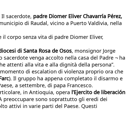
 Il sacerdote,
padre Diomer Eliver Chavarría Pérez,
unicipio di Raudal, vicino a Puerto Valdivia, nella
 il corpo senza vita di padre Diomer Eliver,
diocesi di Santa Rosa de Osos
, monsignor Jorge
ro sacerdote venga accolto nella casa del Padre ¬ ha
 attenti alla vita e alla dignità della persona”.
n momento di escalation di violenza proprio ora che
Farc
). Il gruppo ha appena completato il disarmo e
Paese, a settembre, di papa Francesco.
articolare, in Antioquia, opera
l’Ejercito de liberación
 A preoccupare sono soprattutto gli eredi dei
to attivi in varie parti del Paese. Questi