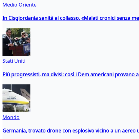
Medio Oriente
In Cisgiordania sanità al collasso. «Malati cronici senza med
Stati Uniti
Più progressisti, ma divisi: così i Dem americani provano a 
Mondo
Germania, trovato drone con esplosivo vicino a un aereo 