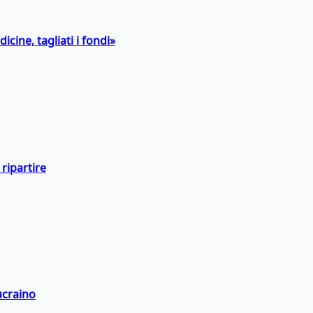
icine, tagliati i fondi»
ripartire
ucraino