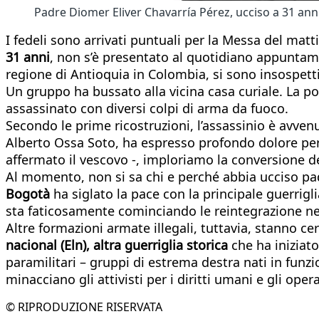
Padre Diomer Eliver Chavarría Pérez, ucciso a 31 ann
I fedeli sono arrivati puntuali per la Messa del matt
31 anni
, non s’è presentato al quotidiano appuntame
regione di Antioquia in Colombia, si sono insospetti
Un gruppo ha bussato alla vicina casa curiale. La por
assassinato con diversi colpi di arma da fuoco.
Secondo le prime ricostruzioni, l’assassinio è avvenu
Alberto Ossa Soto, ha espresso profondo dolore per l
affermato il vescovo -, imploriamo la conversione dei
Al momento, non si sa chi e perché abbia ucciso pad
Bogotà
ha siglato la pace con la principale guerrig
sta faticosamente cominciando le reintegrazione ne
Altre formazioni armate illegali, tuttavia, stanno ce
nacional (Eln), altra guerriglia storica
che ha iniziat
paramilitari – gruppi di estrema destra nati in funzi
minacciano gli attivisti per i diritti umani e gli opera
© RIPRODUZIONE RISERVATA