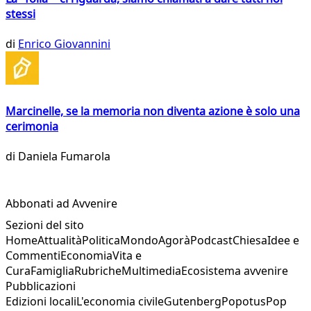
stessi
di
Enrico Giovannini
Marcinelle, se la memoria non diventa azione è solo una
cerimonia
di
Daniela Fumarola
Abbonati ad Avvenire
Sezioni del sito
Home
Attualità
Politica
Mondo
Agorà
Podcast
Chiesa
Idee e
Commenti
Economia
Vita e
Cura
Famiglia
Rubriche
Multimedia
Ecosistema avvenire
Pubblicazioni
Edizioni locali
L'economia civile
Gutenberg
Popotus
Pop