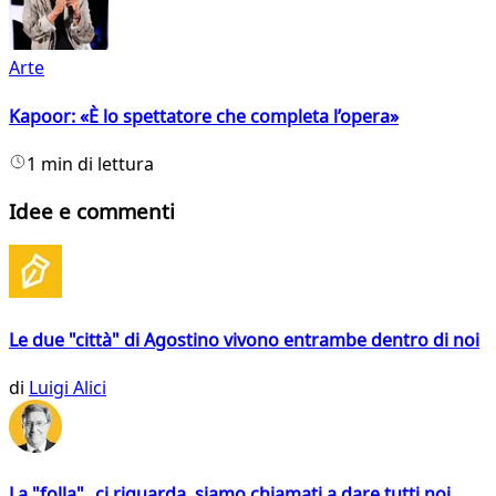
Arte
Kapoor: «È lo spettatore che completa l’opera»
1 min di lettura
Idee e commenti
Le due "città" di Agostino vivono entrambe dentro di noi
di
Luigi Alici
La "folla" ci riguarda, siamo chiamati a dare tutti noi