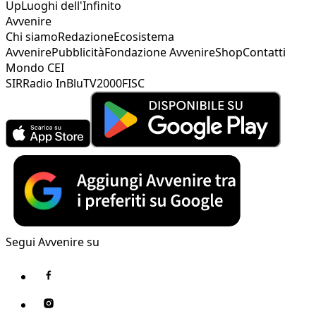
Up
Luoghi dell'Infinito
Avvenire
Chi siamo
Redazione
Ecosistema
Avvenire
Pubblicità
Fondazione Avvenire
Shop
Contatti
Mondo CEI
SIR
Radio InBlu
TV2000
FISC
Segui Avvenire su