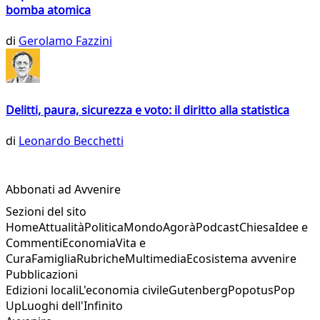
bomba atomica
di
Gerolamo Fazzini
Delitti, paura, sicurezza e voto: il diritto alla statistica
di
Leonardo Becchetti
Abbonati ad Avvenire
Sezioni del sito
Home
Attualità
Politica
Mondo
Agorà
Podcast
Chiesa
Idee e
Commenti
Economia
Vita e
Cura
Famiglia
Rubriche
Multimedia
Ecosistema avvenire
Pubblicazioni
Edizioni locali
L'economia civile
Gutenberg
Popotus
Pop
Up
Luoghi dell'Infinito