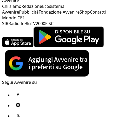
Avvenire
Chi siamo
Redazione
Ecosistema
Avvenire
Pubblicità
Fondazione Avvenire
Shop
Contatti
Mondo CEI
SIR
Radio InBlu
TV2000
FISC
Segui Avvenire su