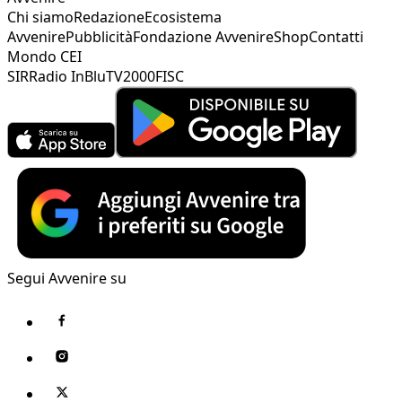
Chi siamo
Redazione
Ecosistema
Avvenire
Pubblicità
Fondazione Avvenire
Shop
Contatti
Mondo CEI
SIR
Radio InBlu
TV2000
FISC
Segui Avvenire su