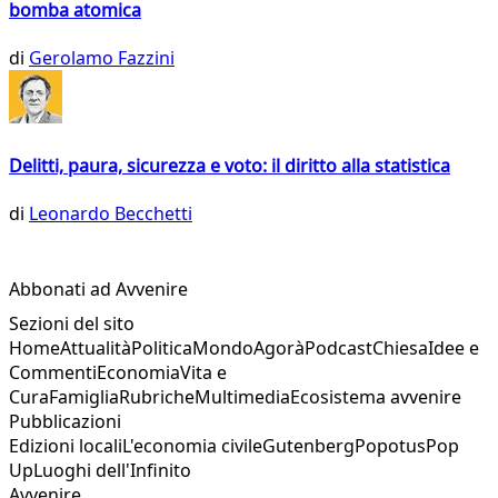
bomba atomica
di
Gerolamo Fazzini
Delitti, paura, sicurezza e voto: il diritto alla statistica
di
Leonardo Becchetti
Abbonati ad Avvenire
Sezioni del sito
Home
Attualità
Politica
Mondo
Agorà
Podcast
Chiesa
Idee e
Commenti
Economia
Vita e
Cura
Famiglia
Rubriche
Multimedia
Ecosistema avvenire
Pubblicazioni
Edizioni locali
L'economia civile
Gutenberg
Popotus
Pop
Up
Luoghi dell'Infinito
Avvenire