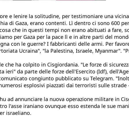
ore e lenire la solitudine, per testimoniare una vici
occhia di Gaza, erano contenti. Lì dentro ci sono 600 p
osa che in questi tempi non erano abituati a fare, s
iamo per Gaza per la pace lì e in altre parti del mon
gna con le guerre? I fabbricanti delle armi. Per favor
toriata Ucraina", "la Palestina, Israele, Myanmar". 
 che ha colpito in Cisgiordania. "Le forze di sicurezza
ieri" da parte delle forze dell'Esercito (Idf), dell'Agen
comunicato congiunto pubblicato su Telegram. "Inoltre,
numerosi esplosivi piazzati dai terroristi sulle strade 
u ad annunciare la nuova operazione militare in Cisg
tro l'asse iraniano ovunque esso estenda le sue mani: 
er israeliano.