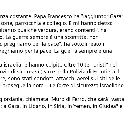
nanza costante. Papa Francesco ha “raggiunto” Gaza:
ersone, parrocchia e collegio. E mi hanno detto:
oltanto qualche verdura, erano contenti", ha
do. La guerra sempre è una sconfitta, non
e, preghiamo per la pace", ha sottolineato il
"Preghiamo per la pace. La guerra sempre è una
 israeliane hanno colpito oltre 10 terroristi" nel
zia di sicurezza (Isa) e della Polizia di Frontiera: lo
 sono stati condotti attacchi aerei sui siti delle
- prosegue la nota -. Le forze di sicurezza israeliane
iordania, chiamata "Muro di Ferro, che sarà "vasta
a Gaza, in Libano, in Siria, in Yemen, in Giudea" e