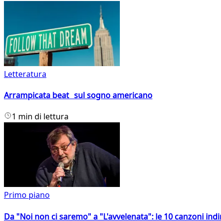
Letteratura
Arrampicata beat sul sogno americano
1 min di lettura
Primo piano
Da "Noi non ci saremo" a "L'avvelenata": le 10 canzoni indi