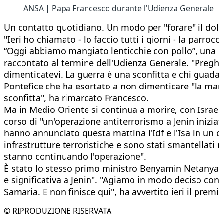
ANSA | Papa Francesco durante l'Udienza Generale
Un contatto quotidiano. Un modo per "forare" il dol
"Ieri ho chiamato - lo faccio tutti i giorni - la parr
“Oggi abbiamo mangiato lenticchie con pollo”, una c
raccontato al termine dell'Udienza Generale. "Pregh
dimenticatevi. La guerra è una sconfitta e chi guada
Pontefice che ha esortato a non dimenticare "la mar
sconfitta", ha rimarcato Francesco.
Ma in Medio Oriente si continua a morire, con Israele
corso di "un'operazione antiterrorismo a Jenin iniziata 
hanno annunciato questa mattina l'Idf e l'Isa in un 
infrastrutture terroristiche e sono stati smantellati 
stanno continuando l'operazione".
È stato lo stesso primo ministro Benyamin Netanyah
e significativa a Jenin". "Agiamo in modo deciso con
Samaria. E non finisce qui", ha avvertito ieri il premi
© RIPRODUZIONE RISERVATA