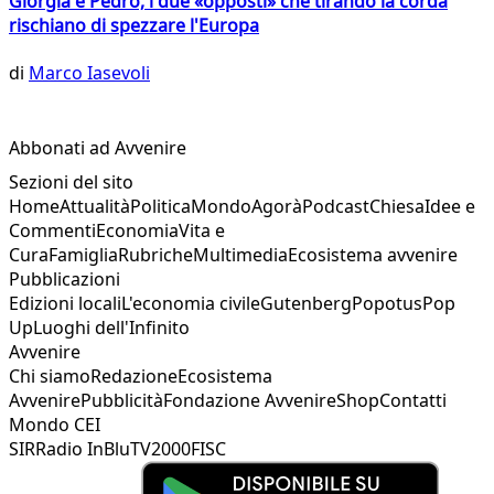
Giorgia e Pedro, i due «opposti» che tirando la corda
rischiano di spezzare l'Europa
di
Marco Iasevoli
Abbonati ad Avvenire
Sezioni del sito
Home
Attualità
Politica
Mondo
Agorà
Podcast
Chiesa
Idee e
Commenti
Economia
Vita e
Cura
Famiglia
Rubriche
Multimedia
Ecosistema avvenire
Pubblicazioni
Edizioni locali
L'economia civile
Gutenberg
Popotus
Pop
Up
Luoghi dell'Infinito
Avvenire
Chi siamo
Redazione
Ecosistema
Avvenire
Pubblicità
Fondazione Avvenire
Shop
Contatti
Mondo CEI
SIR
Radio InBlu
TV2000
FISC