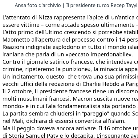
Ansa foto d'archivio | Il presidente turco Recep Tay
L'attentato di Nizza rappresenta l’apice di un’antica
essere vittime – come accade spesso ultimamente – l
L’atto primo dell’ultimo crescendo si potrebbe stabi
Maometto all’apertura del processo contro i 14 pers
Reazioni indignate esplodono in tutto il mondo isla
iraniana che parla di un «peccato imperdonabile».
Contro il giornale satirico francese, che intendeva con
crimine, ripeteremo la punizione», la minaccia app
Un incitamento, questo, che trova una sua primissim
vecchi uffici della redazione di Charlie Hebdo a Parig
Il 2 ottobre, il presidente francese tiene un discors
molti musulmani francesi. Macron suscita nuove reazi
mondo» e in cui l’ala fondamentalista sta portando av
La partita sembra chiudersi in “pareggio” quando Sop
nel Mali, dichiara di essersi convertita all’islam.
Ma il peggio doveva ancora arrivare. Il 16 ottobre u
di Storia Samuel Paty e lo decapita. L’insegnante av