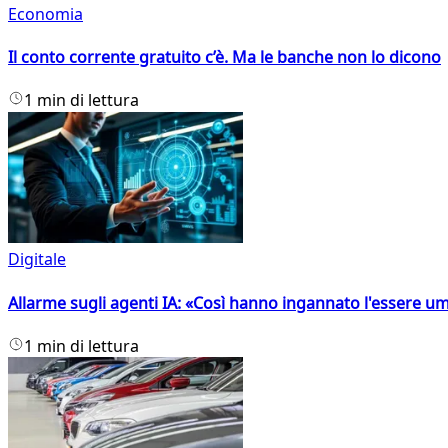
Economia
Il conto corrente gratuito c’è. Ma le banche non lo dicono
1 min di lettura
Digitale
Allarme sugli agenti IA: «Così hanno ingannato l'essere 
1 min di lettura