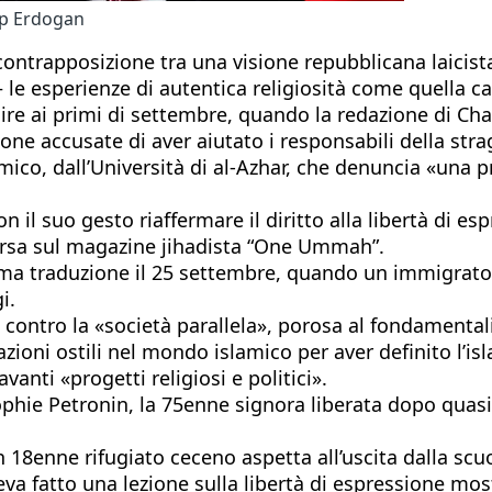
yip Erdogan
 contrapposizione tra una visione repubblicana laicista
e esperienze di autentica religiosità come quella ca
lire ai primi di settembre, quando la redazione di Cha
one accusate di aver aiutato i responsabili della str
mico, dall’Università di al-Azhar, che denuncia «una 
 il suo gesto riaffermare il diritto alla libertà di esp
arsa sul magazine jihadista “One Ummah”.
a traduzione il 25 settembre, quando un immigrato pa
i.
o contro la «società parallela», porosa al fondamentali
oni ostili nel mondo islamico per aver definito l’isla
anti «progetti religiosi e politici».
hie Petronin, la 75enne signora liberata dopo quasi q
n 18enne rifugiato ceceno aspetta all’uscita dalla sc
eva fatto una lezione sulla libertà di espressione mo