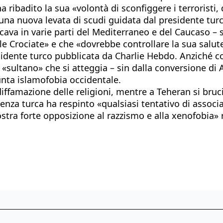
ribadito la sua «volontà di sconfiggere i terroristi, 
ia una nuova levata di scudi guidata dal presidente tu
giocava in varie parti del Mediterraneo e del Caucaso –
e Crociate» e che «dovrebbe controllare la sua salut
residente turco pubblicata da Charlie Hebdo. Anziché c
«sultano» che si atteggia – sin dalla conversione di 
unta islamofobia occidentale.
iffamazione delle religioni, mentre a Teheran si bruc
denza turca ha respinto «qualsiasi tentativo di associ
tra forte opposizione al razzismo e alla xenofobia» 