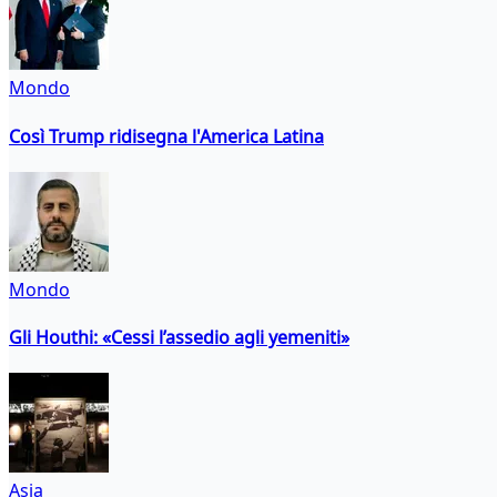
Mondo
Così Trump ridisegna l'America Latina
Mondo
Gli Houthi: «Cessi l’assedio agli yemeniti»
Asia