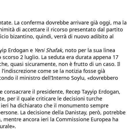
ntate. La conferma dovrebbe arrivare già oggi, ma la
nimità di accettare il ricorso presentato dal partito
icio bizantino, quindi, verrà di nuovo adibito al
ayyip Erdogan e
Yeni Shafak,
noto per la sua linea
lo scorso 2 luglio. La seduta era durata appena 17
he, quasi sicuramente, non è frutto di un caso. Il
o l’indiscrezione come se la notizia fosse già
econdo il ministro dell’Interno Soylu, «dovrebbero
a e consacrare il presidente, Recep Tayyip Erdogan,
per il quale criticare le decisioni turche
n, ieri ha dichiarato che il monumento sempre
ersone. La decisione della Danistay, però, potrebbe
ità, mentre ancora ieri la Commissione Europea ha
urale».