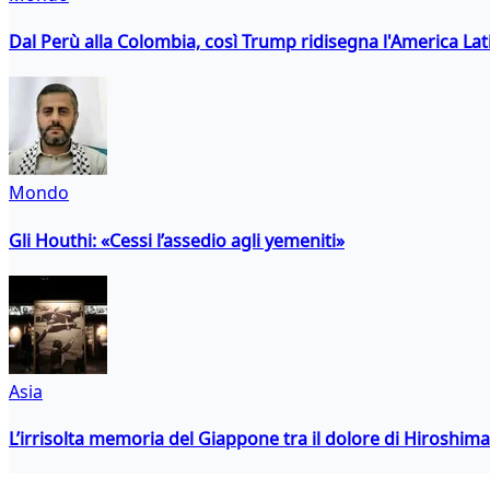
Dal Perù alla Colombia, così Trump ridisegna l'America Lat
Mondo
Gli Houthi: «Cessi l’assedio agli yemeniti»
Asia
L’irrisolta memoria del Giappone tra il dolore di Hiroshima