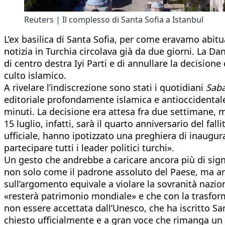
Reuters | Il complesso di Santa Sofia a Istanbul
L’ex basilica di Santa Sofia, per come eravamo abit
notizia in Turchia circolava già da due giorni. La Dan
di centro destra Iyi Parti e di annullare la decision
culto islamico.
A rivelare l’indiscrezione sono stati i quotidiani
Saba
editoriale profondamente islamica e antioccidentale.
minuti. La decisione era attesa fra due settimane, m
15 luglio, infatti, sarà il quarto anniversario del fal
ufficiale, hanno ipotizzato una preghiera di inaugura
partecipare tutti i leader politici turchi».
Un gesto che andrebbe a caricare ancora più di signi
non solo come il padrone assoluto del Paese, ma anc
sull’argomento equivale a violare la sovranità nazi
«resterà patrimonio mondiale» e che con la trasfor
non essere accettata dall’Unesco, che ha iscritto S
chiesto ufficialmente e a gran voce che rimanga un 