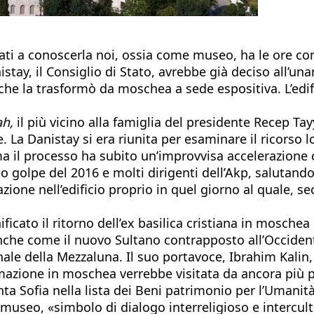
uati a conoscerla noi, ossia come museo, ha le ore co
istay, il Consiglio di Stato, avrebbe già deciso all’una
e che la trasformò da moschea a sede espositiva. L’edif
h,
il più vicino alla famiglia del presidente Recep T
 La Danistay si era riunita per esaminare il ricorso 
a il processo ha subito un’improvvisa accelerazione c
lito golpe del 2016 e molti dirigenti dell’Akp, salutand
zione nell’edificio proprio in quel giorno al quale, s
ficato il ritorno dell’ex basilica cristiana in mosche
he come il nuovo Sultano contrapposto all’Occidente, 
onale della Mezzaluna. Il suo portavoce, Ibrahim Kali
mazione in moschea verrebbe visitata da ancora più p
anta Sofia nella lista dei Beni patrimonio per l’Uman
museo, «simbolo di dialogo interreligioso e intercult