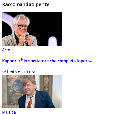
Raccomandati per te
Arte
Kapoor: «È lo spettatore che completa l’opera»
1 min di lettura
Musica